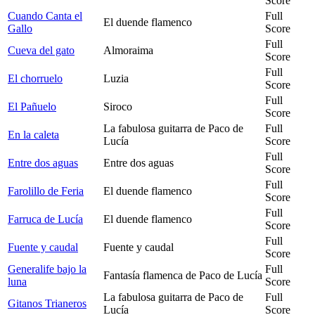
Score
Cuando Canta el
Full
El duende flamenco
Gallo
Score
Full
Cueva del gato
Almoraima
Score
Full
El chorruelo
Luzia
Score
Full
El Pañuelo
Siroco
Score
La fabulosa guitarra de Paco de
Full
En la caleta
Lucía
Score
Full
Entre dos aguas
Entre dos aguas
Score
Full
Farolillo de Feria
El duende flamenco
Score
Full
Farruca de Lucía
El duende flamenco
Score
Full
Fuente y caudal
Fuente y caudal
Score
Generalife bajo la
Full
Fantasía flamenca de Paco de Lucía
luna
Score
La fabulosa guitarra de Paco de
Full
Gitanos Trianeros
Lucía
Score