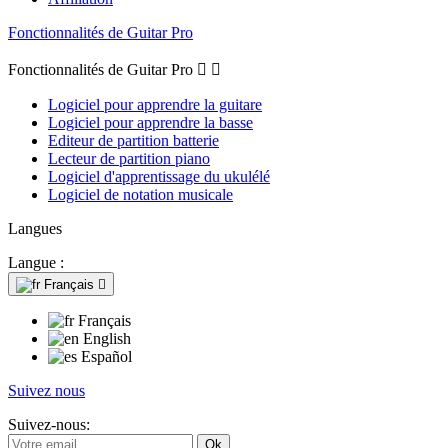
Fonctionnalités de Guitar Pro
Fonctionnalités de Guitar Pro


Logiciel pour apprendre la guitare
Logiciel pour apprendre la basse
Editeur de partition batterie
Lecteur de partition piano
Logiciel d'apprentissage du ukulélé
Logiciel de notation musicale
Langues
Langue :
Français

Français
English
Español
Suivez nous
Suivez-nous: