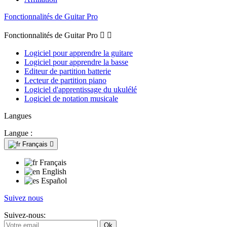
Fonctionnalités de Guitar Pro
Fonctionnalités de Guitar Pro


Logiciel pour apprendre la guitare
Logiciel pour apprendre la basse
Editeur de partition batterie
Lecteur de partition piano
Logiciel d'apprentissage du ukulélé
Logiciel de notation musicale
Langues
Langue :
Français

Français
English
Español
Suivez nous
Suivez-nous: