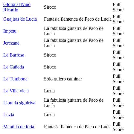
Gloria al Niño
Full
Siroco
Ricardo
Score
Full
Guajiras de Lucia
Fantasía flamenca de Paco de Lucía
Score
La fabulosa guitarra de Paco de
Full
Impetu
Lucía
Score
La fabulosa guitarra de Paco de
Full
Jerezana
Lucía
Score
Full
La Barrosa
Siroco
Score
Full
La Cañada
Siroco
Score
Full
La Tumbona
Sólo quiero caminar
Score
Full
La Villa vieja
Luzia
Score
La fabulosa guitarra de Paco de
Full
Llora la siguiriya
Lucía
Score
Full
Luzia
Luzia
Score
Full
Mantilla de feria
Fantasía flamenca de Paco de Lucía
Score