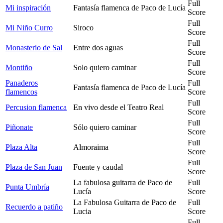
Full
Mi inspiración
Fantasía flamenca de Paco de Lucía
Score
Full
Mi Niño Curro
Siroco
Score
Full
Monasterio de Sal
Entre dos aguas
Score
Full
Montiño
Solo quiero caminar
Score
Panaderos
Full
Fantasía flamenca de Paco de Lucía
flamencos
Score
Full
Percusion flamenca
En vivo desde el Teatro Real
Score
Full
Piñonate
Sólo quiero caminar
Score
Full
Plaza Alta
Almoraima
Score
Full
Plaza de San Juan
Fuente y caudal
Score
La fabulosa guitarra de Paco de
Full
Punta Umbría
Lucía
Score
La Fabulosa Guitarra de Paco de
Full
Recuerdo a patiño
Lucia
Score
Full