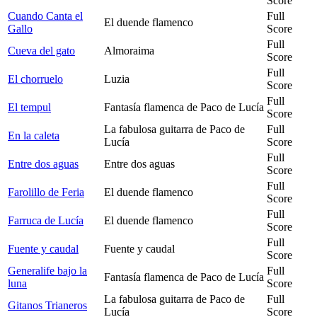
Score
Cuando Canta el
Full
El duende flamenco
Gallo
Score
Full
Cueva del gato
Almoraima
Score
Full
El chorruelo
Luzia
Score
Full
El tempul
Fantasía flamenca de Paco de Lucía
Score
La fabulosa guitarra de Paco de
Full
En la caleta
Lucía
Score
Full
Entre dos aguas
Entre dos aguas
Score
Full
Farolillo de Feria
El duende flamenco
Score
Full
Farruca de Lucía
El duende flamenco
Score
Full
Fuente y caudal
Fuente y caudal
Score
Generalife bajo la
Full
Fantasía flamenca de Paco de Lucía
luna
Score
La fabulosa guitarra de Paco de
Full
Gitanos Trianeros
Lucía
Score