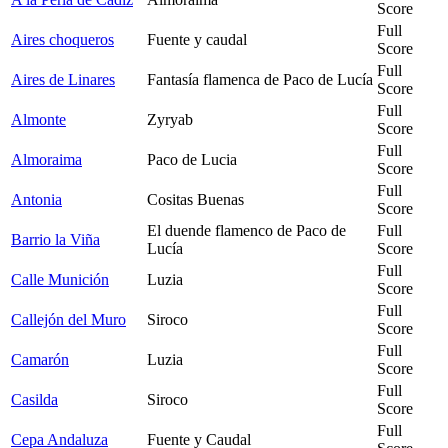
Score
Full
Aires choqueros
Fuente y caudal
Score
Full
Aires de Linares
Fantasía flamenca de Paco de Lucía
Score
Full
Almonte
Zyryab
Score
Full
Almoraima
Paco de Lucia
Score
Full
Antonia
Cositas Buenas
Score
El duende flamenco de Paco de
Full
Barrio la Viña
Lucía
Score
Full
Calle Munición
Luzia
Score
Full
Callejón del Muro
Siroco
Score
Full
Camarón
Luzia
Score
Full
Casilda
Siroco
Score
Full
Cepa Andaluza
Fuente y Caudal