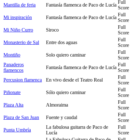
Full
Mantilla de feria
Fantasía flamenca de Paco de Lucía
Score
Full
Mi inspiración
Fantasía flamenca de Paco de Lucía
Score
Full
Mi Niño Curro
Siroco
Score
Full
Monasterio de Sal
Entre dos aguas
Score
Full
Montiño
Solo quiero caminar
Score
Panaderos
Full
Fantasía flamenca de Paco de Lucía
flamencos
Score
Full
Percusion flamenca
En vivo desde el Teatro Real
Score
Full
Piñonate
Sólo quiero caminar
Score
Full
Plaza Alta
Almoraima
Score
Full
Plaza de San Juan
Fuente y caudal
Score
La fabulosa guitarra de Paco de
Full
Punta Umbría
Lucía
Score
La Fabulosa Guitarra de Paco de
Full