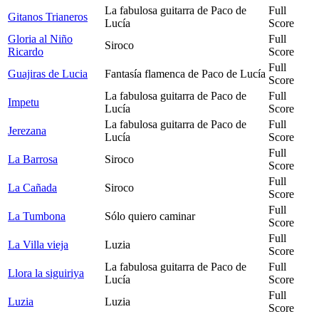
La fabulosa guitarra de Paco de
Full
Gitanos Trianeros
Lucía
Score
Gloria al Niño
Full
Siroco
Ricardo
Score
Full
Guajiras de Lucia
Fantasía flamenca de Paco de Lucía
Score
La fabulosa guitarra de Paco de
Full
Impetu
Lucía
Score
La fabulosa guitarra de Paco de
Full
Jerezana
Lucía
Score
Full
La Barrosa
Siroco
Score
Full
La Cañada
Siroco
Score
Full
La Tumbona
Sólo quiero caminar
Score
Full
La Villa vieja
Luzia
Score
La fabulosa guitarra de Paco de
Full
Llora la siguiriya
Lucía
Score
Full
Luzia
Luzia
Score