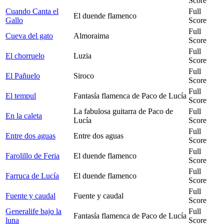
Score
Cuando Canta el
Full
El duende flamenco
Gallo
Score
Full
Cueva del gato
Almoraima
Score
Full
El chorruelo
Luzia
Score
Full
El Pañuelo
Siroco
Score
Full
El tempul
Fantasía flamenca de Paco de Lucía
Score
La fabulosa guitarra de Paco de
Full
En la caleta
Lucía
Score
Full
Entre dos aguas
Entre dos aguas
Score
Full
Farolillo de Feria
El duende flamenco
Score
Full
Farruca de Lucía
El duende flamenco
Score
Full
Fuente y caudal
Fuente y caudal
Score
Generalife bajo la
Full
Fantasía flamenca de Paco de Lucía
luna
Score