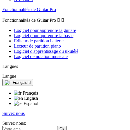
Fonctionnalités de Guitar Pro
Fonctionnalités de Guitar Pro


Logiciel pour apprendre la guitare
Logiciel pour apprendre la basse
Editeur de partition batterie
Lecteur de partition piano
Logiciel d'apprentissage du ukulélé
Logiciel de notation musicale
Langues
Langue :
Français

Français
English
Español
Suivez nous
Suivez-nous: