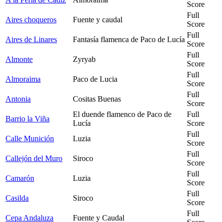
Score
Full
Aires choqueros
Fuente y caudal
Score
Full
Aires de Linares
Fantasía flamenca de Paco de Lucía
Score
Full
Almonte
Zyryab
Score
Full
Almoraima
Paco de Lucia
Score
Full
Antonia
Cositas Buenas
Score
El duende flamenco de Paco de
Full
Barrio la Viña
Lucía
Score
Full
Calle Munición
Luzia
Score
Full
Callejón del Muro
Siroco
Score
Full
Camarón
Luzia
Score
Full
Casilda
Siroco
Score
Full
Cepa Andaluza
Fuente y Caudal