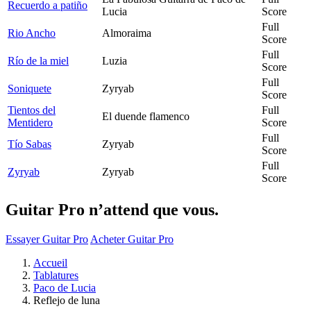
Recuerdo a patiño
Lucia
Score
Full
Rio Ancho
Almoraima
Score
Full
Río de la miel
Luzia
Score
Full
Soniquete
Zyryab
Score
Tientos del
Full
El duende flamenco
Mentidero
Score
Full
Tío Sabas
Zyryab
Score
Full
Zyryab
Zyryab
Score
Guitar Pro n’attend que vous.
Essayer Guitar Pro
Acheter Guitar Pro
Accueil
Tablatures
Paco de Lucia
Reflejo de luna