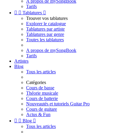
A propos de mySongBook
Tarifs


Tablatures

Trouver vos tablatures
Explorer le catalogue
Tablatures par artiste
Tablatures par genre
Toutes les tablatures
A propos de mySongBook
Tarifs
Artistes
Blog
Tous les articles
Catégories
Cours de basse
Théorie musicale
Cours de batterie
Nouveautés et tutoriels Guitar Pro
Cours de guitare
Actus & Fun


Blog

Tous les articles