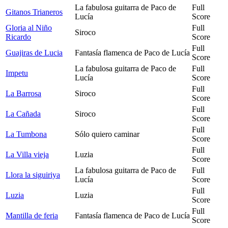
La fabulosa guitarra de Paco de
Full
Gitanos Trianeros
Lucía
Score
Gloria al Niño
Full
Siroco
Ricardo
Score
Full
Guajiras de Lucia
Fantasía flamenca de Paco de Lucía
Score
La fabulosa guitarra de Paco de
Full
Impetu
Lucía
Score
Full
La Barrosa
Siroco
Score
Full
La Cañada
Siroco
Score
Full
La Tumbona
Sólo quiero caminar
Score
Full
La Villa vieja
Luzia
Score
La fabulosa guitarra de Paco de
Full
Llora la siguiriya
Lucía
Score
Full
Luzia
Luzia
Score
Full
Mantilla de feria
Fantasía flamenca de Paco de Lucía
Score