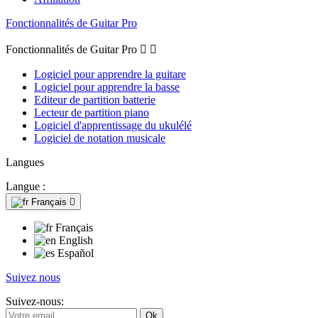
Fonctionnalités de Guitar Pro
Fonctionnalités de Guitar Pro


Logiciel pour apprendre la guitare
Logiciel pour apprendre la basse
Editeur de partition batterie
Lecteur de partition piano
Logiciel d'apprentissage du ukulélé
Logiciel de notation musicale
Langues
Langue :
Français

Français
English
Español
Suivez nous
Suivez-nous: