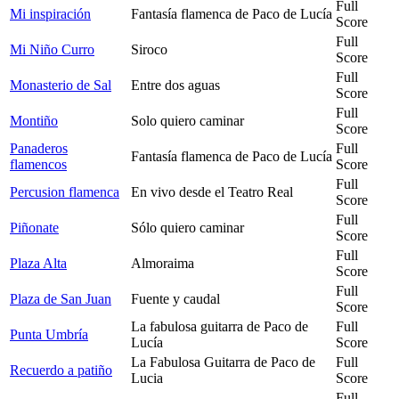
Full
Mi inspiración
Fantasía flamenca de Paco de Lucía
Score
Full
Mi Niño Curro
Siroco
Score
Full
Monasterio de Sal
Entre dos aguas
Score
Full
Montiño
Solo quiero caminar
Score
Panaderos
Full
Fantasía flamenca de Paco de Lucía
flamencos
Score
Full
Percusion flamenca
En vivo desde el Teatro Real
Score
Full
Piñonate
Sólo quiero caminar
Score
Full
Plaza Alta
Almoraima
Score
Full
Plaza de San Juan
Fuente y caudal
Score
La fabulosa guitarra de Paco de
Full
Punta Umbría
Lucía
Score
La Fabulosa Guitarra de Paco de
Full
Recuerdo a patiño
Lucia
Score
Full