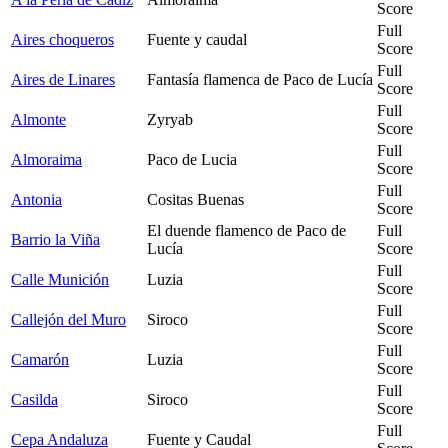
Score
Full
Aires choqueros
Fuente y caudal
Score
Full
Aires de Linares
Fantasía flamenca de Paco de Lucía
Score
Full
Almonte
Zyryab
Score
Full
Almoraima
Paco de Lucia
Score
Full
Antonia
Cositas Buenas
Score
El duende flamenco de Paco de
Full
Barrio la Viña
Lucía
Score
Full
Calle Munición
Luzia
Score
Full
Callejón del Muro
Siroco
Score
Full
Camarón
Luzia
Score
Full
Casilda
Siroco
Score
Full
Cepa Andaluza
Fuente y Caudal