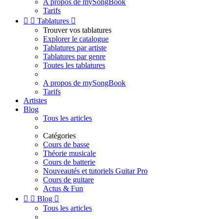
A propos de mySongBook
Tarifs


Tablatures

Trouver vos tablatures
Explorer le catalogue
Tablatures par artiste
Tablatures par genre
Toutes les tablatures
A propos de mySongBook
Tarifs
Artistes
Blog
Tous les articles
Catégories
Cours de basse
Théorie musicale
Cours de batterie
Nouveautés et tutoriels Guitar Pro
Cours de guitare
Actus & Fun


Blog

Tous les articles