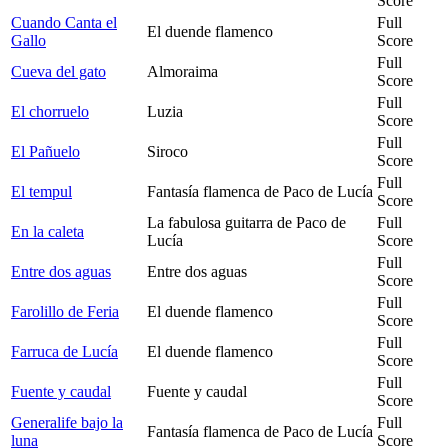
Score
Cuando Canta el
Full
El duende flamenco
Gallo
Score
Full
Cueva del gato
Almoraima
Score
Full
El chorruelo
Luzia
Score
Full
El Pañuelo
Siroco
Score
Full
El tempul
Fantasía flamenca de Paco de Lucía
Score
La fabulosa guitarra de Paco de
Full
En la caleta
Lucía
Score
Full
Entre dos aguas
Entre dos aguas
Score
Full
Farolillo de Feria
El duende flamenco
Score
Full
Farruca de Lucía
El duende flamenco
Score
Full
Fuente y caudal
Fuente y caudal
Score
Generalife bajo la
Full
Fantasía flamenca de Paco de Lucía
luna
Score