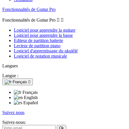
Fonctionnalités de Guitar Pro
Fonctionnalités de Guitar Pro


Logiciel pour apprendre la guitare
Logiciel pour apprendre la basse
Editeur de partition batterie
Lecteur de partition piano
Logiciel d'apprentissage du ukulélé
Logiciel de notation musicale
Langues
Langue :
Français

Français
English
Español
Suivez nous
Suivez-nous: