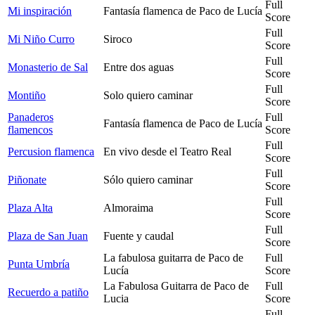
Full
Mi inspiración
Fantasía flamenca de Paco de Lucía
Score
Full
Mi Niño Curro
Siroco
Score
Full
Monasterio de Sal
Entre dos aguas
Score
Full
Montiño
Solo quiero caminar
Score
Panaderos
Full
Fantasía flamenca de Paco de Lucía
flamencos
Score
Full
Percusion flamenca
En vivo desde el Teatro Real
Score
Full
Piñonate
Sólo quiero caminar
Score
Full
Plaza Alta
Almoraima
Score
Full
Plaza de San Juan
Fuente y caudal
Score
La fabulosa guitarra de Paco de
Full
Punta Umbría
Lucía
Score
La Fabulosa Guitarra de Paco de
Full
Recuerdo a patiño
Lucia
Score
Full