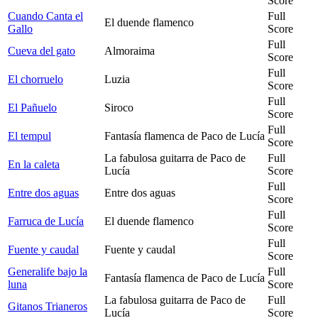
Score
Cuando Canta el
Full
El duende flamenco
Gallo
Score
Full
Cueva del gato
Almoraima
Score
Full
El chorruelo
Luzia
Score
Full
El Pañuelo
Siroco
Score
Full
El tempul
Fantasía flamenca de Paco de Lucía
Score
La fabulosa guitarra de Paco de
Full
En la caleta
Lucía
Score
Full
Entre dos aguas
Entre dos aguas
Score
Full
Farruca de Lucía
El duende flamenco
Score
Full
Fuente y caudal
Fuente y caudal
Score
Generalife bajo la
Full
Fantasía flamenca de Paco de Lucía
luna
Score
La fabulosa guitarra de Paco de
Full
Gitanos Trianeros
Lucía
Score