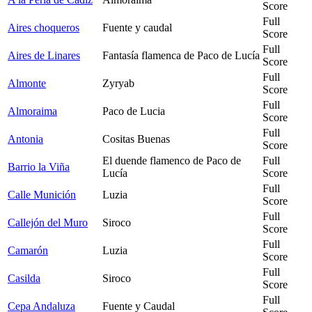
Score
Full
Aires choqueros
Fuente y caudal
Score
Full
Aires de Linares
Fantasía flamenca de Paco de Lucía
Score
Full
Almonte
Zyryab
Score
Full
Almoraima
Paco de Lucia
Score
Full
Antonia
Cositas Buenas
Score
El duende flamenco de Paco de
Full
Barrio la Viña
Lucía
Score
Full
Calle Munición
Luzia
Score
Full
Callejón del Muro
Siroco
Score
Full
Camarón
Luzia
Score
Full
Casilda
Siroco
Score
Full
Cepa Andaluza
Fuente y Caudal