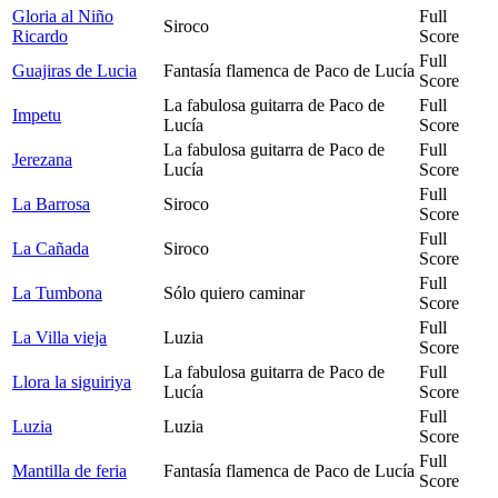
Gloria al Niño
Full
Siroco
Ricardo
Score
Full
Guajiras de Lucia
Fantasía flamenca de Paco de Lucía
Score
La fabulosa guitarra de Paco de
Full
Impetu
Lucía
Score
La fabulosa guitarra de Paco de
Full
Jerezana
Lucía
Score
Full
La Barrosa
Siroco
Score
Full
La Cañada
Siroco
Score
Full
La Tumbona
Sólo quiero caminar
Score
Full
La Villa vieja
Luzia
Score
La fabulosa guitarra de Paco de
Full
Llora la siguiriya
Lucía
Score
Full
Luzia
Luzia
Score
Full
Mantilla de feria
Fantasía flamenca de Paco de Lucía
Score