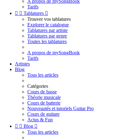
A propos de mySongBook
Tarifs


Tablatures

Trouver vos tablatures
Explorer le catalogue
Tablatures par artiste
Tablatures par genre
Toutes les tablatures
A propos de mySongBook
Tarifs
Artistes
Blog
Tous les articles
Catégories
Cours de basse
Théorie musicale
Cours de batterie
Nouveautés et tutoriels Guitar Pro
Cours de guitare
Actus & Fun


Blog

Tous les articles