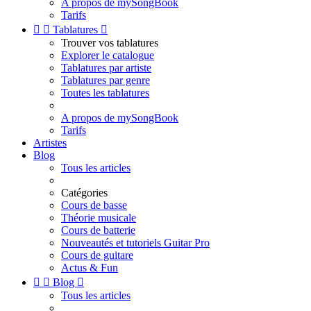
A propos de mySongBook
Tarifs


Tablatures

Trouver vos tablatures
Explorer le catalogue
Tablatures par artiste
Tablatures par genre
Toutes les tablatures
A propos de mySongBook
Tarifs
Artistes
Blog
Tous les articles
Catégories
Cours de basse
Théorie musicale
Cours de batterie
Nouveautés et tutoriels Guitar Pro
Cours de guitare
Actus & Fun


Blog

Tous les articles