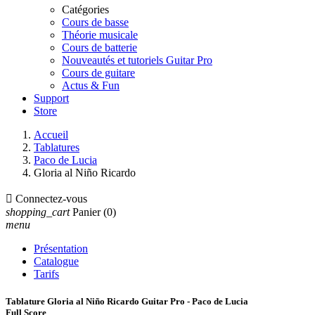
Catégories
Cours de basse
Théorie musicale
Cours de batterie
Nouveautés et tutoriels Guitar Pro
Cours de guitare
Actus & Fun
Support
Store
Accueil
Tablatures
Paco de Lucia
Gloria al Niño Ricardo

Connectez-vous
shopping_cart
Panier
(0)
menu
Présentation
Catalogue
Tarifs
Tablature Gloria al Niño Ricardo Guitar Pro - Paco de Lucia
Full Score