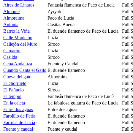
Aires de Linares
Fantasía flamenca de Paco de Lucía
Full 
Almonte
Zyryab
Full 
Almoraima
Paco de Lucia
Full 
Antonia
Cositas Buenas
Full 
Barrio la Viña
El duende flamenco de Paco de Lucía
Full 
Calle Munición
Luzia
Full 
Callejón del Muro
Siroco
Full 
Camarón
Luzia
Full 
Casilda
Siroco
Full 
Cepa Andaluza
Fuente y Caudal
Full 
Cuando Canta el Gallo
El duende flamenco
Full 
Cueva del gato
Almoraima
Full 
El chorruelo
Luzia
Full 
El Pañuelo
Siroco
Full 
El tempul
Fantasía flamenca de Paco de Lucía
Full 
En la caleta
La fabulosa guitarra de Paco de Lucía
Full 
Entre dos aguas
Entre dos aguas
Full 
Farolillo de Feria
El duende flamenco
Full 
Farruca de Lucía
El duende flamenco
Full 
Fuente y caudal
Fuente y caudal
Full 