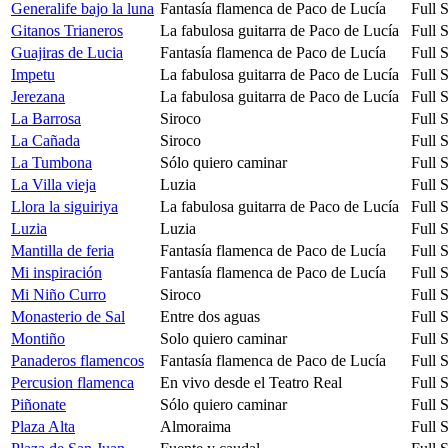
Generalife bajo la luna
Fantasía flamenca de Paco de Lucía
Full 
Gitanos Trianeros
La fabulosa guitarra de Paco de Lucía
Full 
Guajiras de Lucia
Fantasía flamenca de Paco de Lucía
Full 
Impetu
La fabulosa guitarra de Paco de Lucía
Full 
Jerezana
La fabulosa guitarra de Paco de Lucía
Full 
La Barrosa
Siroco
Full 
La Cañada
Siroco
Full 
La Tumbona
Sólo quiero caminar
Full 
La Villa vieja
Luzia
Full 
Llora la siguiriya
La fabulosa guitarra de Paco de Lucía
Full 
Luzia
Luzia
Full 
Mantilla de feria
Fantasía flamenca de Paco de Lucía
Full 
Mi inspiración
Fantasía flamenca de Paco de Lucía
Full 
Mi Niño Curro
Siroco
Full 
Monasterio de Sal
Entre dos aguas
Full 
Montiño
Solo quiero caminar
Full 
Panaderos flamencos
Fantasía flamenca de Paco de Lucía
Full 
Percusion flamenca
En vivo desde el Teatro Real
Full 
Piñonate
Sólo quiero caminar
Full 
Plaza Alta
Almoraima
Full 