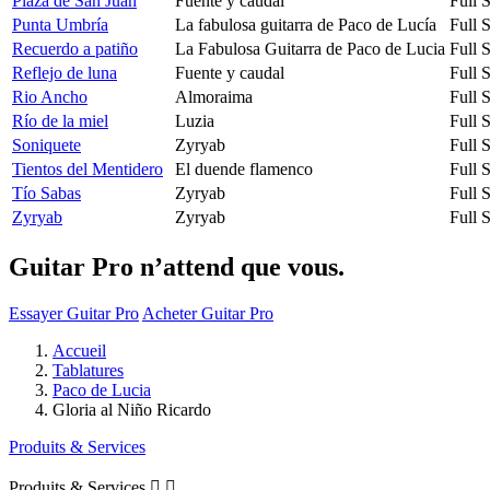
Plaza de San Juan
Fuente y caudal
Full 
Punta Umbría
La fabulosa guitarra de Paco de Lucía
Full 
Recuerdo a patiño
La Fabulosa Guitarra de Paco de Lucia
Full 
Reflejo de luna
Fuente y caudal
Full 
Rio Ancho
Almoraima
Full 
Río de la miel
Luzia
Full 
Soniquete
Zyryab
Full 
Tientos del Mentidero
El duende flamenco
Full 
Tío Sabas
Zyryab
Full 
Zyryab
Zyryab
Full 
Guitar Pro n’attend que vous.
Essayer Guitar Pro
Acheter Guitar Pro
Accueil
Tablatures
Paco de Lucia
Gloria al Niño Ricardo
Produits & Services
Produits & Services

