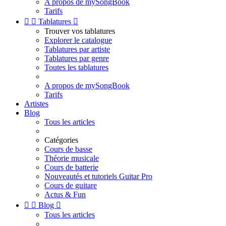
A propos de mySongBook
Tarifs


Tablatures

Trouver vos tablatures
Explorer le catalogue
Tablatures par artiste
Tablatures par genre
Toutes les tablatures
A propos de mySongBook
Tarifs
Artistes
Blog
Tous les articles
Catégories
Cours de basse
Théorie musicale
Cours de batterie
Nouveautés et tutoriels Guitar Pro
Cours de guitare
Actus & Fun


Blog

Tous les articles