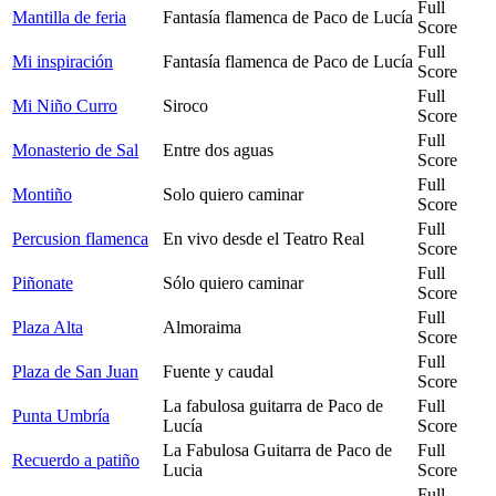
Full
Mantilla de feria
Fantasía flamenca de Paco de Lucía
Score
Full
Mi inspiración
Fantasía flamenca de Paco de Lucía
Score
Full
Mi Niño Curro
Siroco
Score
Full
Monasterio de Sal
Entre dos aguas
Score
Full
Montiño
Solo quiero caminar
Score
Full
Percusion flamenca
En vivo desde el Teatro Real
Score
Full
Piñonate
Sólo quiero caminar
Score
Full
Plaza Alta
Almoraima
Score
Full
Plaza de San Juan
Fuente y caudal
Score
La fabulosa guitarra de Paco de
Full
Punta Umbría
Lucía
Score
La Fabulosa Guitarra de Paco de
Full
Recuerdo a patiño
Lucia
Score
Full