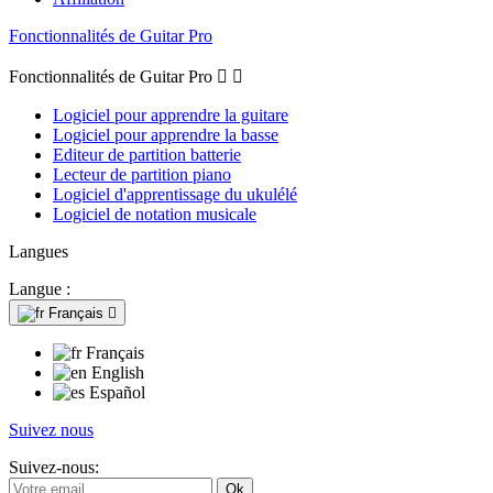
Fonctionnalités de Guitar Pro
Fonctionnalités de Guitar Pro


Logiciel pour apprendre la guitare
Logiciel pour apprendre la basse
Editeur de partition batterie
Lecteur de partition piano
Logiciel d'apprentissage du ukulélé
Logiciel de notation musicale
Langues
Langue :
Français

Français
English
Español
Suivez nous
Suivez-nous: