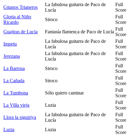
La fabulosa guitarra de Paco de
Full
Gitanos Trianeros
Lucía
Score
Gloria al Niño
Full
Siroco
Ricardo
Score
Full
Guajiras de Lucia
Fantasía flamenca de Paco de Lucía
Score
La fabulosa guitarra de Paco de
Full
Impetu
Lucía
Score
La fabulosa guitarra de Paco de
Full
Jerezana
Lucía
Score
Full
La Barrosa
Siroco
Score
Full
La Cañada
Siroco
Score
Full
La Tumbona
Sólo quiero caminar
Score
Full
La Villa vieja
Luzia
Score
La fabulosa guitarra de Paco de
Full
Llora la siguiriya
Lucía
Score
Full
Luzia
Luzia
Score