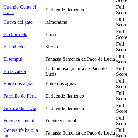
Score
Cuando Canta el
Full
El duende flamenco
Gallo
Score
Full
Cueva del gato
Almoraima
Score
Full
El chorruelo
Luzia
Score
Full
El Pañuelo
Siroco
Score
Full
El tempul
Fantasía flamenca de Paco de Lucía
Score
La fabulosa guitarra de Paco de
Full
En la caleta
Lucía
Score
Full
Entre dos aguas
Entre dos aguas
Score
Full
Farolillo de Feria
El duende flamenco
Score
Full
Farruca de Lucía
El duende flamenco
Score
Full
Fuente y caudal
Fuente y caudal
Score
Generalife bajo la
Full
Fantasía flamenca de Paco de Lucía
luna
Score