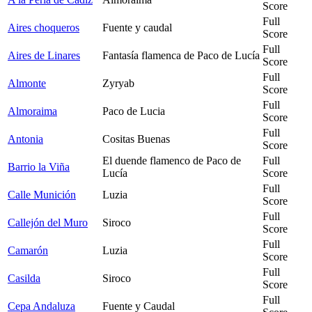
Score
Full
Aires choqueros
Fuente y caudal
Score
Full
Aires de Linares
Fantasía flamenca de Paco de Lucía
Score
Full
Almonte
Zyryab
Score
Full
Almoraima
Paco de Lucia
Score
Full
Antonia
Cositas Buenas
Score
El duende flamenco de Paco de
Full
Barrio la Viña
Lucía
Score
Full
Calle Munición
Luzia
Score
Full
Callejón del Muro
Siroco
Score
Full
Camarón
Luzia
Score
Full
Casilda
Siroco
Score
Full
Cepa Andaluza
Fuente y Caudal