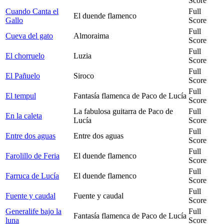
Score
Cuando Canta el
Full
El duende flamenco
Gallo
Score
Full
Cueva del gato
Almoraima
Score
Full
El chorruelo
Luzia
Score
Full
El Pañuelo
Siroco
Score
Full
El tempul
Fantasía flamenca de Paco de Lucía
Score
La fabulosa guitarra de Paco de
Full
En la caleta
Lucía
Score
Full
Entre dos aguas
Entre dos aguas
Score
Full
Farolillo de Feria
El duende flamenco
Score
Full
Farruca de Lucía
El duende flamenco
Score
Full
Fuente y caudal
Fuente y caudal
Score
Generalife bajo la
Full
Fantasía flamenca de Paco de Lucía
luna
Score