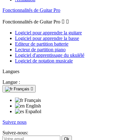
Fonctionnalités de Guitar Pro
Fonctionnalités de Guitar Pro


Logiciel pour apprendre la guitare
Logiciel pour apprendre la basse
Editeur de partition batterie
Lecteur de partition piano
Logiciel d'apprentissage du ukulélé
Logiciel de notation musicale
Langues
Langue :
Français

Français
English
Español
Suivez nous
Suivez-nous: