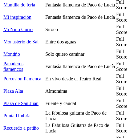
Full
Mantilla de feria
Fantasía flamenca de Paco de Lucía
Score
Full
Mi inspiración
Fantasía flamenca de Paco de Lucía
Score
Full
Mi Niño Curro
Siroco
Score
Full
Monasterio de Sal
Entre dos aguas
Score
Full
Montiño
Solo quiero caminar
Score
Panaderos
Full
Fantasía flamenca de Paco de Lucía
flamencos
Score
Full
Percusion flamenca
En vivo desde el Teatro Real
Score
Full
Plaza Alta
Almoraima
Score
Full
Plaza de San Juan
Fuente y caudal
Score
La fabulosa guitarra de Paco de
Full
Punta Umbría
Lucía
Score
La Fabulosa Guitarra de Paco de
Full
Recuerdo a patiño
Lucia
Score
Full