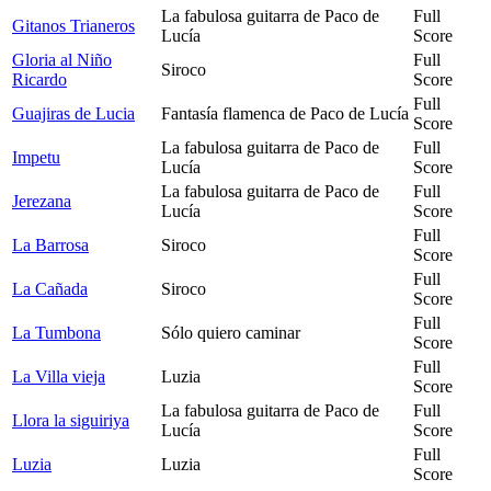
La fabulosa guitarra de Paco de
Full
Gitanos Trianeros
Lucía
Score
Gloria al Niño
Full
Siroco
Ricardo
Score
Full
Guajiras de Lucia
Fantasía flamenca de Paco de Lucía
Score
La fabulosa guitarra de Paco de
Full
Impetu
Lucía
Score
La fabulosa guitarra de Paco de
Full
Jerezana
Lucía
Score
Full
La Barrosa
Siroco
Score
Full
La Cañada
Siroco
Score
Full
La Tumbona
Sólo quiero caminar
Score
Full
La Villa vieja
Luzia
Score
La fabulosa guitarra de Paco de
Full
Llora la siguiriya
Lucía
Score
Full
Luzia
Luzia
Score