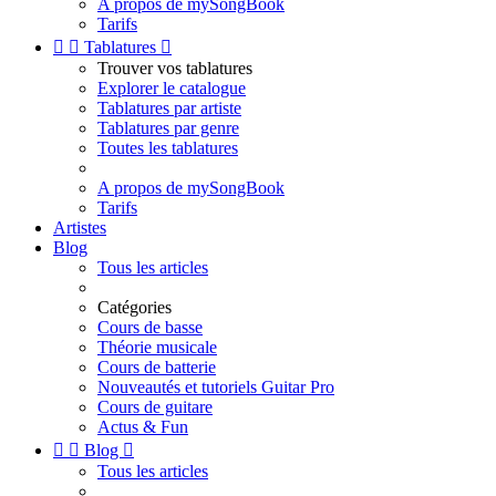
A propos de mySongBook
Tarifs


Tablatures

Trouver vos tablatures
Explorer le catalogue
Tablatures par artiste
Tablatures par genre
Toutes les tablatures
A propos de mySongBook
Tarifs
Artistes
Blog
Tous les articles
Catégories
Cours de basse
Théorie musicale
Cours de batterie
Nouveautés et tutoriels Guitar Pro
Cours de guitare
Actus & Fun


Blog

Tous les articles