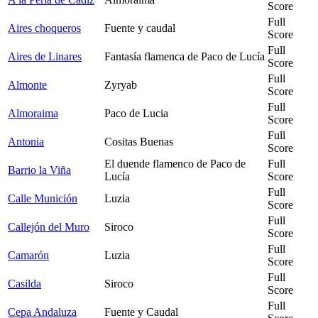
Score
Full
Aires choqueros
Fuente y caudal
Score
Full
Aires de Linares
Fantasía flamenca de Paco de Lucía
Score
Full
Almonte
Zyryab
Score
Full
Almoraima
Paco de Lucia
Score
Full
Antonia
Cositas Buenas
Score
El duende flamenco de Paco de
Full
Barrio la Viña
Lucía
Score
Full
Calle Munición
Luzia
Score
Full
Callejón del Muro
Siroco
Score
Full
Camarón
Luzia
Score
Full
Casilda
Siroco
Score
Full
Cepa Andaluza
Fuente y Caudal