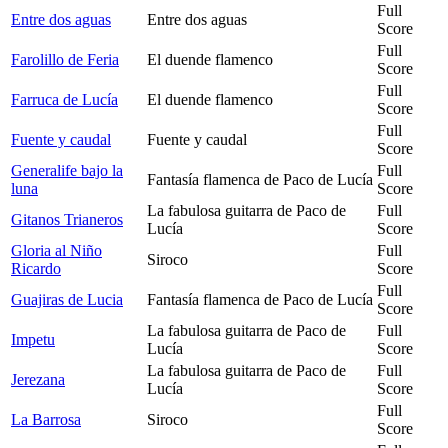
Full
Entre dos aguas
Entre dos aguas
Score
Full
Farolillo de Feria
El duende flamenco
Score
Full
Farruca de Lucía
El duende flamenco
Score
Full
Fuente y caudal
Fuente y caudal
Score
Generalife bajo la
Full
Fantasía flamenca de Paco de Lucía
luna
Score
La fabulosa guitarra de Paco de
Full
Gitanos Trianeros
Lucía
Score
Gloria al Niño
Full
Siroco
Ricardo
Score
Full
Guajiras de Lucia
Fantasía flamenca de Paco de Lucía
Score
La fabulosa guitarra de Paco de
Full
Impetu
Lucía
Score
La fabulosa guitarra de Paco de
Full
Jerezana
Lucía
Score
Full
La Barrosa
Siroco
Score