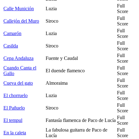
Full
Calle Munición
Luzia
Score
Full
Callejón del Muro
Siroco
Score
Full
Camarón
Luzia
Score
Full
Casilda
Siroco
Score
Full
Cepa Andaluza
Fuente y Caudal
Score
Cuando Canta el
Full
El duende flamenco
Gallo
Score
Full
Cueva del gato
Almoraima
Score
Full
El chorruelo
Luzia
Score
Full
El Pañuelo
Siroco
Score
Full
El tempul
Fantasía flamenca de Paco de Lucía
Score
La fabulosa guitarra de Paco de
Full
En la caleta
Lucía
Score