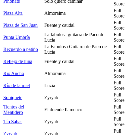
Piñonate
Sólo quiero caminar
Score
Full
Plaza Alta
Almoraima
Score
Full
Plaza de San Juan
Fuente y caudal
Score
La fabulosa guitarra de Paco de
Full
Punta Umbría
Lucía
Score
La Fabulosa Guitarra de Paco de
Full
Recuerdo a patiño
Lucia
Score
Full
Reflejo de luna
Fuente y caudal
Score
Full
Rio Ancho
Almoraima
Score
Full
Río de la miel
Luzia
Score
Full
Soniquete
Zyryab
Score
Tientos del
Full
El duende flamenco
Mentidero
Score
Full
Tío Sabas
Zyryab
Score
Full
Zyryab
Zyryab