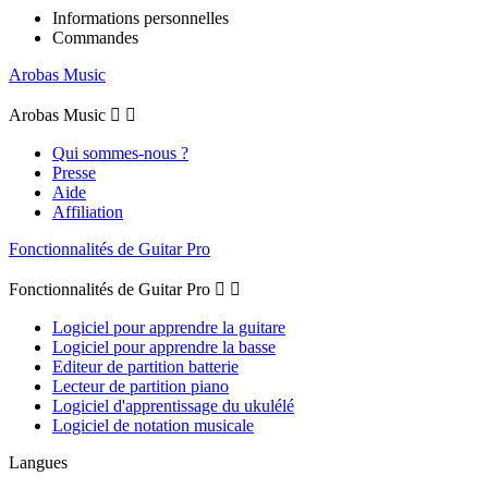
Informations personnelles
Commandes
Arobas Music
Arobas Music


Qui sommes-nous ?
Presse
Aide
Affiliation
Fonctionnalités de Guitar Pro
Fonctionnalités de Guitar Pro


Logiciel pour apprendre la guitare
Logiciel pour apprendre la basse
Editeur de partition batterie
Lecteur de partition piano
Logiciel d'apprentissage du ukulélé
Logiciel de notation musicale
Langues