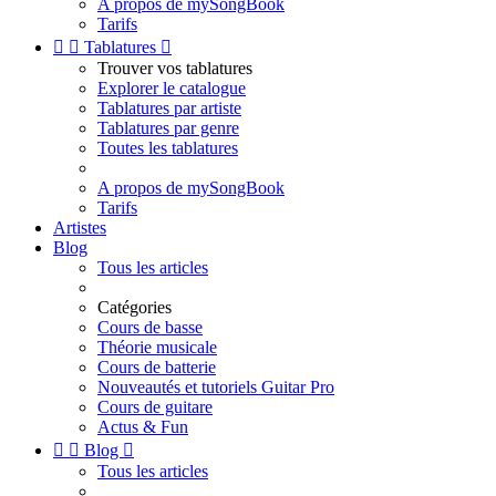
A propos de mySongBook
Tarifs


Tablatures

Trouver vos tablatures
Explorer le catalogue
Tablatures par artiste
Tablatures par genre
Toutes les tablatures
A propos de mySongBook
Tarifs
Artistes
Blog
Tous les articles
Catégories
Cours de basse
Théorie musicale
Cours de batterie
Nouveautés et tutoriels Guitar Pro
Cours de guitare
Actus & Fun


Blog

Tous les articles