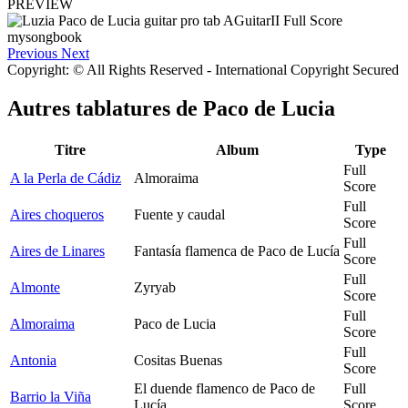
PREVIEW
Previous
Next
Copyright: © All Rights Reserved - International Copyright Secured
Autres tablatures de
Paco de Lucia
Titre
Album
Type
Full
A la Perla de Cádiz
Almoraima
Score
Full
Aires choqueros
Fuente y caudal
Score
Full
Aires de Linares
Fantasía flamenca de Paco de Lucía
Score
Full
Almonte
Zyryab
Score
Full
Almoraima
Paco de Lucia
Score
Full
Antonia
Cositas Buenas
Score
El duende flamenco de Paco de
Full
Barrio la Viña
Lucía
Score