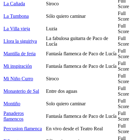
Full
La Cañada
Siroco
Score
Full
La Tumbona
Sólo quiero caminar
Score
Full
La Villa vieja
Luzia
Score
La fabulosa guitarra de Paco de
Full
Llora la siguiriya
Lucía
Score
Full
Mantilla de feria
Fantasía flamenca de Paco de Lucía
Score
Full
Mi inspiración
Fantasía flamenca de Paco de Lucía
Score
Full
Mi Niño Curro
Siroco
Score
Full
Monasterio de Sal
Entre dos aguas
Score
Full
Montiño
Solo quiero caminar
Score
Panaderos
Full
Fantasía flamenca de Paco de Lucía
flamencos
Score
Full
Percusion flamenca
En vivo desde el Teatro Real
Score
Full