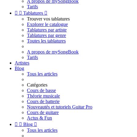
A propos de mySongBook
Tarifs


Tablatures

Trouver vos tablatures
Explorer le catalogue
Tablatures par artiste
Tablatures par genre
Toutes les tablatures
A propos de mySongBook
Tarifs
Artistes
Blog
Tous les articles
Catégories
Cours de basse
Théorie musicale
Cours de batterie
Nouveautés et tutoriels Guitar Pro
Cours de guitare
Actus & Fun


Blog

Tous les articles