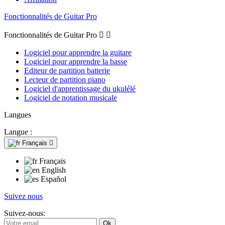
Fonctionnalités de Guitar Pro
Fonctionnalités de Guitar Pro


Logiciel pour apprendre la guitare
Logiciel pour apprendre la basse
Editeur de partition batterie
Lecteur de partition piano
Logiciel d'apprentissage du ukulélé
Logiciel de notation musicale
Langues
Langue :
Français

Français
English
Español
Suivez nous
Suivez-nous: