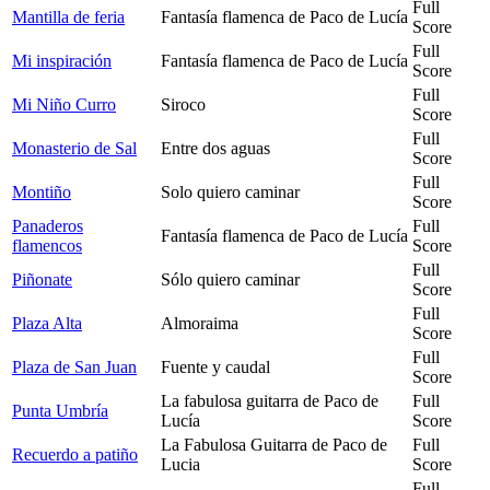
Full
Mantilla de feria
Fantasía flamenca de Paco de Lucía
Score
Full
Mi inspiración
Fantasía flamenca de Paco de Lucía
Score
Full
Mi Niño Curro
Siroco
Score
Full
Monasterio de Sal
Entre dos aguas
Score
Full
Montiño
Solo quiero caminar
Score
Panaderos
Full
Fantasía flamenca de Paco de Lucía
flamencos
Score
Full
Piñonate
Sólo quiero caminar
Score
Full
Plaza Alta
Almoraima
Score
Full
Plaza de San Juan
Fuente y caudal
Score
La fabulosa guitarra de Paco de
Full
Punta Umbría
Lucía
Score
La Fabulosa Guitarra de Paco de
Full
Recuerdo a patiño
Lucia
Score
Full