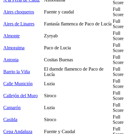
Score
Full
Aires choqueros
Fuente y caudal
Score
Full
Aires de Linares
Fantasía flamenca de Paco de Lucía
Score
Full
Almonte
Zyryab
Score
Full
Almoraima
Paco de Lucia
Score
Full
Antonia
Cositas Buenas
Score
El duende flamenco de Paco de
Full
Barrio la Viña
Lucía
Score
Full
Calle Munición
Luzia
Score
Full
Callejón del Muro
Siroco
Score
Full
Camarón
Luzia
Score
Full
Casilda
Siroco
Score
Full
Cepa Andaluza
Fuente y Caudal