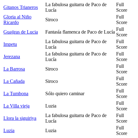
La fabulosa guitarra de Paco de
Full
Gitanos Trianeros
Lucía
Score
Gloria al Niño
Full
Siroco
Ricardo
Score
Full
Guajiras de Lucia
Fantasía flamenca de Paco de Lucía
Score
La fabulosa guitarra de Paco de
Full
Impetu
Lucía
Score
La fabulosa guitarra de Paco de
Full
Jerezana
Lucía
Score
Full
La Barrosa
Siroco
Score
Full
La Cañada
Siroco
Score
Full
La Tumbona
Sólo quiero caminar
Score
Full
La Villa vieja
Luzia
Score
La fabulosa guitarra de Paco de
Full
Llora la siguiriya
Lucía
Score
Full
Luzia
Luzia
Score