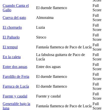
Score
Cuando Canta el
Full
El duende flamenco
Gallo
Score
Full
Cueva del gato
Almoraima
Score
Full
El chorruelo
Luzia
Score
Full
El Pañuelo
Siroco
Score
Full
El tempul
Fantasía flamenca de Paco de Lucía
Score
La fabulosa guitarra de Paco de
Full
En la caleta
Lucía
Score
Full
Entre dos aguas
Entre dos aguas
Score
Full
Farolillo de Feria
El duende flamenco
Score
Full
Farruca de Lucía
El duende flamenco
Score
Full
Fuente y caudal
Fuente y caudal
Score
Generalife bajo la
Full
Fantasía flamenca de Paco de Lucía
luna
Score