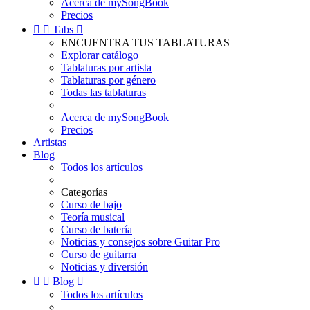
Acerca de mySongBook
Precios


Tabs

ENCUENTRA TUS TABLATURAS
Explorar catálogo
Tablaturas por artista
Tablaturas por género
Todas las tablaturas
Acerca de mySongBook
Precios
Artistas
Blog
Todos los artículos
Categorías
Curso de bajo
Teoría musical
Curso de batería
Noticias y consejos sobre Guitar Pro
Curso de guitarra
Noticias y diversión


Blog

Todos los artículos