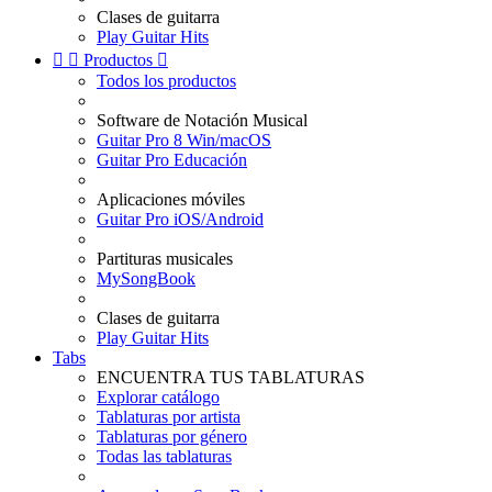
Clases de guitarra
Play Guitar Hits


Productos

Todos los productos
Software de Notación Musical
Guitar Pro 8 Win/macOS
Guitar Pro Educación
Aplicaciones móviles
Guitar Pro iOS/Android
Partituras musicales
MySongBook
Clases de guitarra
Play Guitar Hits
Tabs
ENCUENTRA TUS TABLATURAS
Explorar catálogo
Tablaturas por artista
Tablaturas por género
Todas las tablaturas