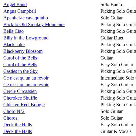
Angel Band
Solo Banjo
Angus Campbell
Picking Solo Guit
Apanhei-te cavaquinho
Solo Guitar
Back to Old Smokey Mountains
Picking Solo Guit
Bella Ciao
Picking Solo Guit
Billy in the Lowground
Guitar Duet
Black Joke
Picking Solo Guit
Blackberry Blossom
Picking Solo Guit
Carol of the Bells
Guitar
Carol of the Bells
Easy Solo Guitar
Castles in the Sky
Picking Solo Guit
Ce n'est qu'un au revoir
Intermediate Solo 
Ce n'est qu'un au revoir
Easy Solo Guitar
Cercle Circassien
Picking Solo Guit
Cherokee Shuffle
Picking Solo Guit
Chicken Reel Boogie
Picking Solo Guit
Choro N°2
Solo Guitar
Choros
Solo Guitar
Deck the Halls
Easy Solo Guitar
Deck the Halls
Guitar & Vocals