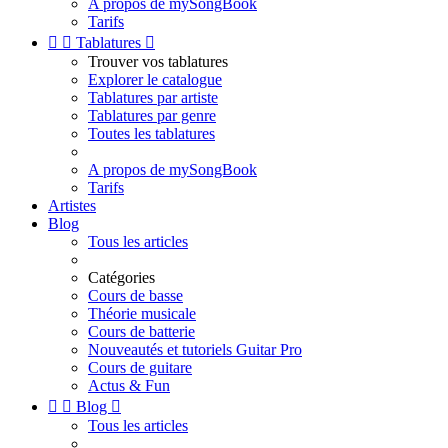
A propos de mySongBook
Tarifs


Tablatures

Trouver vos tablatures
Explorer le catalogue
Tablatures par artiste
Tablatures par genre
Toutes les tablatures
A propos de mySongBook
Tarifs
Artistes
Blog
Tous les articles
Catégories
Cours de basse
Théorie musicale
Cours de batterie
Nouveautés et tutoriels Guitar Pro
Cours de guitare
Actus & Fun


Blog

Tous les articles