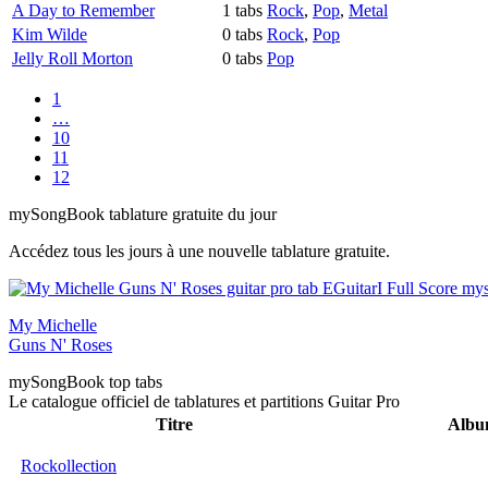
A Day to Remember
1 tabs
Rock
,
Pop
,
Metal
Kim Wilde
0 tabs
Rock
,
Pop
Jelly Roll Morton
0 tabs
Pop
1
…
10
11
12
my
Song
Book tablature gratuite du jour
Accédez tous les jours à une nouvelle tablature gratuite.
My Michelle
Guns N' Roses
my
Song
Book top tabs
Le catalogue officiel de tablatures et partitions Guitar Pro
Titre
Alb
Rockollection