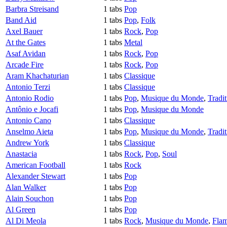
Barbra Streisand
1 tabs
Pop
Band Aid
1 tabs
Pop
,
Folk
Axel Bauer
1 tabs
Rock
,
Pop
At the Gates
1 tabs
Metal
Asaf Avidan
1 tabs
Rock
,
Pop
Arcade Fire
1 tabs
Rock
,
Pop
Aram Khachaturian
1 tabs
Classique
Antonio Terzi
1 tabs
Classique
Antonio Rodio
1 tabs
Pop
,
Musique du Monde
,
Tradit
Antônio e Jocafi
1 tabs
Pop
,
Musique du Monde
Antonio Cano
1 tabs
Classique
Anselmo Aieta
1 tabs
Pop
,
Musique du Monde
,
Tradit
Andrew York
1 tabs
Classique
Anastacia
1 tabs
Rock
,
Pop
,
Soul
American Football
1 tabs
Rock
Alexander Stewart
1 tabs
Pop
Alan Walker
1 tabs
Pop
Alain Souchon
1 tabs
Pop
Al Green
1 tabs
Pop
Al Di Meola
1 tabs
Rock
,
Musique du Monde
,
Fla