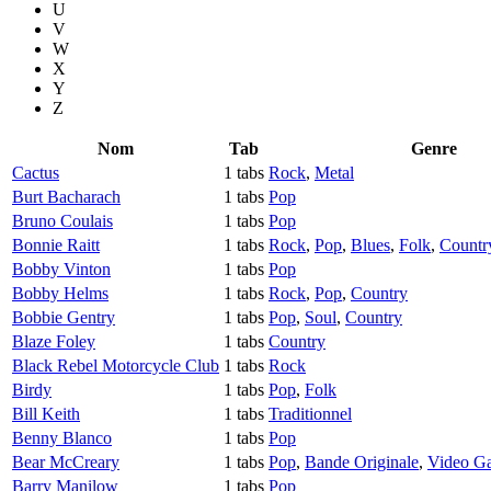
U
V
W
X
Y
Z
Nom
Tab
Genre
Cactus
1 tabs
Rock
,
Metal
Burt Bacharach
1 tabs
Pop
Bruno Coulais
1 tabs
Pop
Bonnie Raitt
1 tabs
Rock
,
Pop
,
Blues
,
Folk
,
Countr
Bobby Vinton
1 tabs
Pop
Bobby Helms
1 tabs
Rock
,
Pop
,
Country
Bobbie Gentry
1 tabs
Pop
,
Soul
,
Country
Blaze Foley
1 tabs
Country
Black Rebel Motorcycle Club
1 tabs
Rock
Birdy
1 tabs
Pop
,
Folk
Bill Keith
1 tabs
Traditionnel
Benny Blanco
1 tabs
Pop
Bear McCreary
1 tabs
Pop
,
Bande Originale
,
Video G
Barry Manilow
1 tabs
Pop