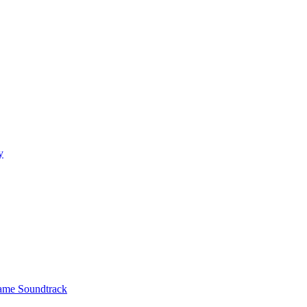
y
ame Soundtrack