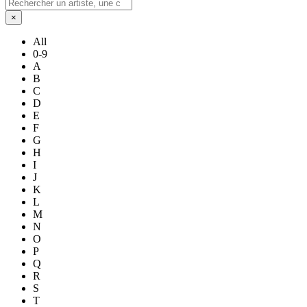
×
All
0-9
A
B
C
D
E
F
G
H
I
J
K
L
M
N
O
P
Q
R
S
T