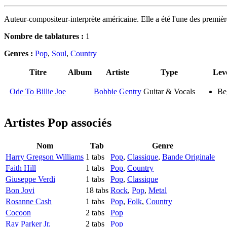
Auteur-compositeur-interprète américaine. Elle a été l'une des premièr
Nombre de tablatures :
1
Genres :
Pop
,
Soul
,
Country
Titre
Album
Artiste
Type
Lev
Ode To Billie Joe
Bobbie Gentry
Guitar & Vocals
Be
Artistes Pop
associés
Nom
Tab
Genre
Harry Gregson Williams
1 tabs
Pop
,
Classique
,
Bande Originale
Faith Hill
1 tabs
Pop
,
Country
Giuseppe Verdi
1 tabs
Pop
,
Classique
Bon Jovi
18 tabs
Rock
,
Pop
,
Metal
Rosanne Cash
1 tabs
Pop
,
Folk
,
Country
Cocoon
2 tabs
Pop
Ray Parker Jr.
2 tabs
Pop