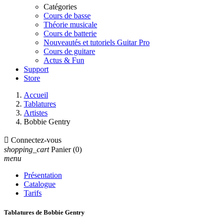
Catégories
Cours de basse
Théorie musicale
Cours de batterie
Nouveautés et tutoriels Guitar Pro
Cours de guitare
Actus & Fun
Support
Store
Accueil
Tablatures
Artistes
Bobbie Gentry

Connectez-vous
shopping_cart
Panier
(0)
menu
Présentation
Catalogue
Tarifs
Tablatures de Bobbie Gentry