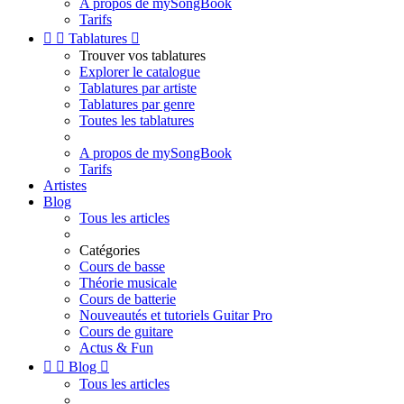
A propos de mySongBook
Tarifs


Tablatures

Trouver vos tablatures
Explorer le catalogue
Tablatures par artiste
Tablatures par genre
Toutes les tablatures
A propos de mySongBook
Tarifs
Artistes
Blog
Tous les articles
Catégories
Cours de basse
Théorie musicale
Cours de batterie
Nouveautés et tutoriels Guitar Pro
Cours de guitare
Actus & Fun


Blog

Tous les articles