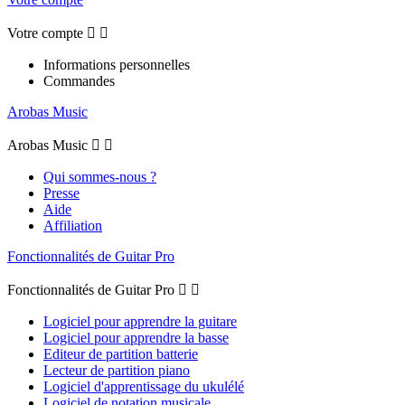
Votre compte


Informations personnelles
Commandes
Arobas Music
Arobas Music


Qui sommes-nous ?
Presse
Aide
Affiliation
Fonctionnalités de Guitar Pro
Fonctionnalités de Guitar Pro


Logiciel pour apprendre la guitare
Logiciel pour apprendre la basse
Editeur de partition batterie
Lecteur de partition piano
Logiciel d'apprentissage du ukulélé
Logiciel de notation musicale