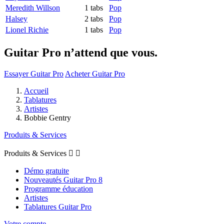
Meredith Willson
1 tabs
Pop
Halsey
2 tabs
Pop
Lionel Richie
1 tabs
Pop
Guitar Pro n’attend que vous.
Essayer Guitar Pro
Acheter Guitar Pro
Accueil
Tablatures
Artistes
Bobbie Gentry
Produits & Services
Produits & Services


Démo gratuite
Nouveautés Guitar Pro 8
Programme éducation
Artistes
Tablatures Guitar Pro
Votre compte