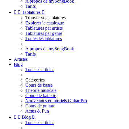
A propos de mySongBook
Tarifs


Tablatures

Trouver vos tablatures
Explorer le catalogue
Tablatures par artiste
Tablatures par genre
Toutes les tablatures
A propos de mySongBook
Tarifs
Artistes
Blog
Tous les articles
Catégories
Cours de basse
Théorie musicale
Cours de batterie
Nouveautés et tutoriels Guitar Pro
Cours de guitare
Actus & Fun


Blog

Tous les articles