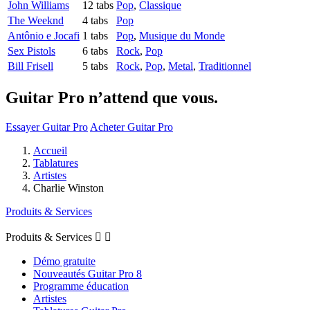
John Williams
12 tabs
Pop
,
Classique
The Weeknd
4 tabs
Pop
Antônio e Jocafi
1 tabs
Pop
,
Musique du Monde
Sex Pistols
6 tabs
Rock
,
Pop
Bill Frisell
5 tabs
Rock
,
Pop
,
Metal
,
Traditionnel
Guitar Pro n’attend que vous.
Essayer Guitar Pro
Acheter Guitar Pro
Accueil
Tablatures
Artistes
Charlie Winston
Produits & Services
Produits & Services


Démo gratuite
Nouveautés Guitar Pro 8
Programme éducation
Artistes