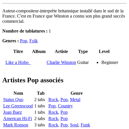
Auteur-compositeur-interprète britannique installé dans le sud de la
France. C'est en France que Winston a connu son plus grand succès
commercial.
Nombre de tablatures :
1
Genres :
Pop
,
Folk
Titre
Album
Artiste
Type
Level
Like a Hobo
Charlie Winston
Guitar
Beginner
Artistes Pop
associés
Nom
Tab
Genre
Status Quo
2 tabs
Rock
,
Pop
,
Metal
Lee Greenwood
1 tabs
Pop
,
Country
Joan Baez
1 tabs
Rock
,
Pop
American Hi-Fi
2 tabs
Rock
,
Pop
Mark Ronson
3 tabs
Rock
,
Pop
,
Soul
,
Funk