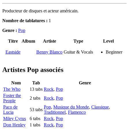
Producteur de disques et acteur américain.
Nombre de tablatures :
1
Genre :
Pop
Titre
Album
Artiste
Type
Level
Eastside
Benny Blanco
Guitar & Vocals
Beginner
Artistes Pop
associés
Nom
Tab
Genre
The Who
13 tabs
Rock
,
Pop
Foster the
2 tabs
Rock
,
Pop
People
Paco de
Pop
,
Musique du Monde
,
Classique
,
53 tabs
Lucia
Traditionnel
,
Flamenco
Miley Cyrus
6 tabs
Rock
,
Pop
Don Henley
1 tabs
Rock
,
Pop