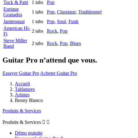
Tuck & Patti
1 tabs
Pop
Enrique
1 tabs
Pop
,
Classique
,
Traditionnel
Granados
Jamiroquai
1 tabs
Pop
,
Soul
,
Funk
American Hi-
2 tabs
Rock
,
Pop
Fi
Steve Miller
2 tabs
Rock
,
Pop
,
Blues
Band
Guitar Pro n’attend que vous.
Essayer Guitar Pro
Acheter Guitar Pro
Accueil
Tablatures
Artistes
Benny Blanco
Produits & Services
Produits & Services


Démo gratuite