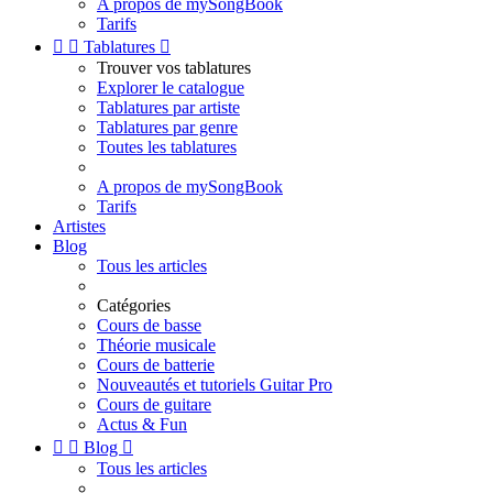
A propos de mySongBook
Tarifs


Tablatures

Trouver vos tablatures
Explorer le catalogue
Tablatures par artiste
Tablatures par genre
Toutes les tablatures
A propos de mySongBook
Tarifs
Artistes
Blog
Tous les articles
Catégories
Cours de basse
Théorie musicale
Cours de batterie
Nouveautés et tutoriels Guitar Pro
Cours de guitare
Actus & Fun


Blog

Tous les articles