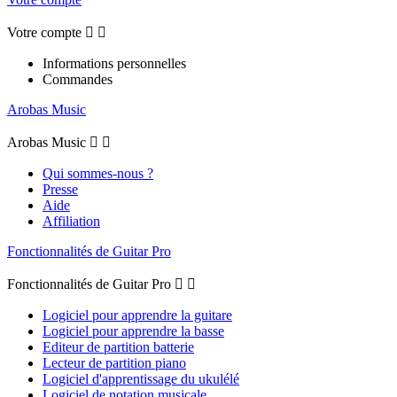
Votre compte


Informations personnelles
Commandes
Arobas Music
Arobas Music


Qui sommes-nous ?
Presse
Aide
Affiliation
Fonctionnalités de Guitar Pro
Fonctionnalités de Guitar Pro


Logiciel pour apprendre la guitare
Logiciel pour apprendre la basse
Editeur de partition batterie
Lecteur de partition piano
Logiciel d'apprentissage du ukulélé
Logiciel de notation musicale