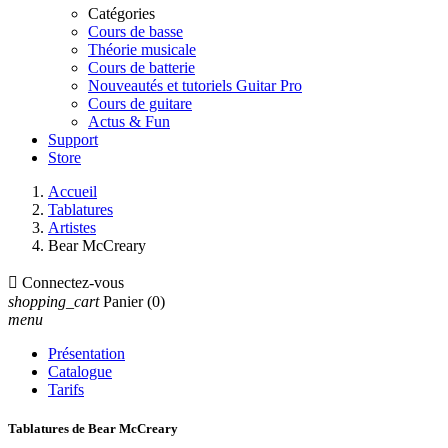
Catégories
Cours de basse
Théorie musicale
Cours de batterie
Nouveautés et tutoriels Guitar Pro
Cours de guitare
Actus & Fun
Support
Store
Accueil
Tablatures
Artistes
Bear McCreary

Connectez-vous
shopping_cart
Panier
(0)
menu
Présentation
Catalogue
Tarifs
Tablatures de Bear McCreary