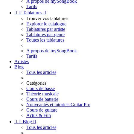
A propos de mySongBook
Tarifs


Tablatures

Trouver vos tablatures
Explorer le catalogue
Tablatures par artiste
Tablatures par genre
Toutes les tablatures
A propos de mySongBook
Tarifs
Artistes
Blog
Tous les articles
Catégories
Cours de basse
Théorie musicale
Cours de batterie
Nouveautés et tutoriels Guitar Pro
Cours de guitare
Actus & Fun


Blog

Tous les articles