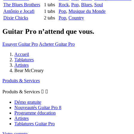
The Blues Brothers
1 tabs
Rock
,
Pop
,
Blues
,
Soul
Antônio e Jocafi
1 tabs
Pop
,
Musique du Monde
Dixie Chicks
2 tabs
Pop
,
Country
Guitar Pro n’attend que vous.
Essayer Guitar Pro
Acheter Guitar Pro
Accueil
Tablatures
Artistes
Bear McCreary
Produits & Services
Produits & Services


Démo gratuite
Nouveautés Guitar Pro 8
Programme éducation
Artistes
Tablatures Guitar Pro
Votre compte