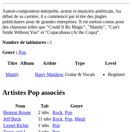
Auteur-compositeur-interprète, acteur et musicien américain. Au
début de sa carrière, il a commencé par écrire des jingles
publicitaires pour de grandes entreprises. Il est surtout connu pour
des chansons telles que "Could It Be Magic", "Mandy", "Can't
Smile Without You" et "Copacabana (At the Copa)".
Nombre de tablatures :
1
Genre :
Pop
Titre
Album
Artiste
Type
Level
Mandy
Barry Manilow
Guitar & Vocals
Beginner
Artistes Pop
associés
Nom
Tab
Genre
Benson Boone
2 tabs
Rock
,
Pop
Jeff Beck
11 tabs
Rock
,
Pop
,
Metal
Lionel Richie
1 tabs
Pop
Tones and I
2 tabs
Pop