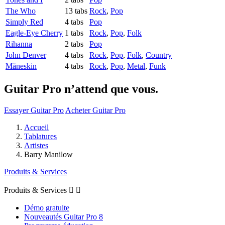
The Who
13 tabs
Rock
,
Pop
Simply Red
4 tabs
Pop
Eagle-Eye Cherry
1 tabs
Rock
,
Pop
,
Folk
Rihanna
2 tabs
Pop
John Denver
4 tabs
Rock
,
Pop
,
Folk
,
Country
Måneskin
4 tabs
Rock
,
Pop
,
Metal
,
Funk
Guitar Pro n’attend que vous.
Essayer Guitar Pro
Acheter Guitar Pro
Accueil
Tablatures
Artistes
Barry Manilow
Produits & Services
Produits & Services


Démo gratuite
Nouveautés Guitar Pro 8