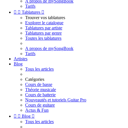
A propos de mySongBook
Tarifs


Tablatures

Trouver vos tablatures
Explorer le catalogue
Tablatures par artiste
Tablatures par genre
Toutes les tablatures
A propos de mySongBook
Tarifs
Artistes
Blog
Tous les articles
Catégories
Cours de basse
Théorie musicale
Cours de batterie
Nouveautés et tutoriels Guitar Pro
Cours de guitare
Actus & Fun


Blog

Tous les articles