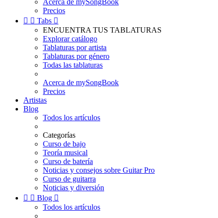
Acerca de mySongBook
Precios


Tabs

ENCUENTRA TUS TABLATURAS
Explorar catálogo
Tablaturas por artista
Tablaturas por género
Todas las tablaturas
Acerca de mySongBook
Precios
Artistas
Blog
Todos los artículos
Categorías
Curso de bajo
Teoría musical
Curso de batería
Noticias y consejos sobre Guitar Pro
Curso de guitarra
Noticias y diversión


Blog

Todos los artículos