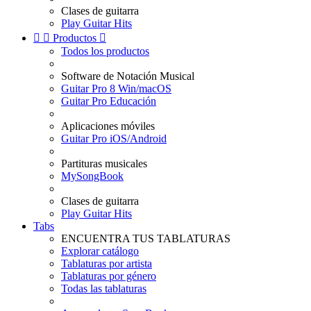
Clases de guitarra
Play Guitar Hits


Productos

Todos los productos
Software de Notación Musical
Guitar Pro 8 Win/macOS
Guitar Pro Educación
Aplicaciones móviles
Guitar Pro iOS/Android
Partituras musicales
MySongBook
Clases de guitarra
Play Guitar Hits
Tabs
ENCUENTRA TUS TABLATURAS
Explorar catálogo
Tablaturas por artista
Tablaturas por género
Todas las tablaturas