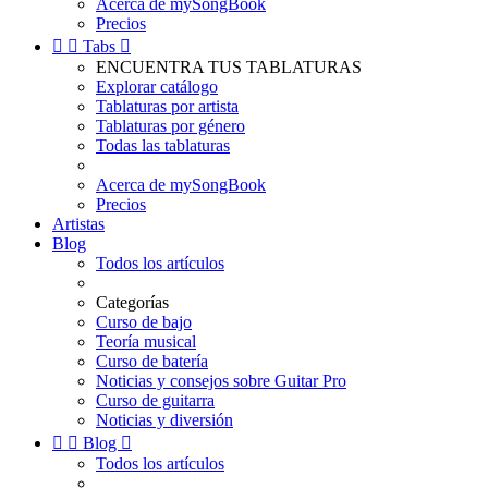
Acerca de mySongBook
Precios


Tabs

ENCUENTRA TUS TABLATURAS
Explorar catálogo
Tablaturas por artista
Tablaturas por género
Todas las tablaturas
Acerca de mySongBook
Precios
Artistas
Blog
Todos los artículos
Categorías
Curso de bajo
Teoría musical
Curso de batería
Noticias y consejos sobre Guitar Pro
Curso de guitarra
Noticias y diversión


Blog

Todos los artículos