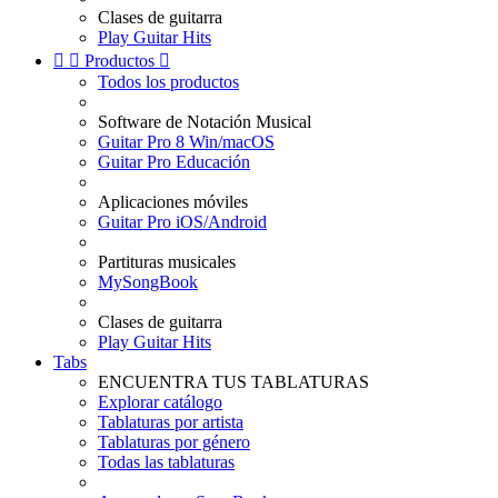
Clases de guitarra
Play Guitar Hits


Productos

Todos los productos
Software de Notación Musical
Guitar Pro 8 Win/macOS
Guitar Pro Educación
Aplicaciones móviles
Guitar Pro iOS/Android
Partituras musicales
MySongBook
Clases de guitarra
Play Guitar Hits
Tabs
ENCUENTRA TUS TABLATURAS
Explorar catálogo
Tablaturas por artista
Tablaturas por género
Todas las tablaturas