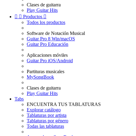
Clases de guitarra
Play Guitar Hits


Productos

Todos los productos
Software de Notación Musical
Guitar Pro 8 Win/macOS
Guitar Pro Educación
Aplicaciones móviles
Guitar Pro iOS/Android
Partituras musicales
MySongBook
Clases de guitarra
Play Guitar Hits
Tabs
ENCUENTRA TUS TABLATURAS
Explorar catálogo
Tablaturas por artista
Tablaturas por género
Todas las tablaturas