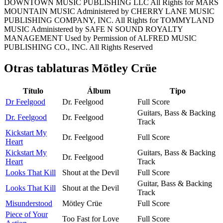
DOWNTOWN MUSIC PUBLISHING LLC All Rights for MARS
MOUNTAIN MUSIC Administered by CHERRY LANE MUSIC
PUBLISHING COMPANY, INC. All Rights for TOMMYLAND
MUSIC Administered by SAFE N SOUND ROYALTY
MANAGEMENT Used by Permission of ALFRED MUSIC
PUBLISHING CO., INC. All Rights Reserved
Otras tablaturas
Mötley Crüe
Título
Álbum
Tipo
Dr Feelgood
Dr. Feelgood
Full Score
Guitars, Bass & Backing
Dr. Feelgood
Dr. Feelgood
Track
Kickstart My
Dr. Feelgood
Full Score
Heart
Kickstart My
Guitars, Bass & Backing
Dr. Feelgood
Heart
Track
Looks That Kill
Shout at the Devil
Full Score
Guitar, Bass & Backing
Looks That Kill
Shout at the Devil
Track
Misunderstood
Mötley Crüe
Full Score
Piece of Your
Too Fast for Love
Full Score