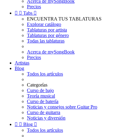
Acerca de mySongBook
Precios


Tabs

ENCUENTRA TUS TABLATURAS
Explorar catálogo
Tablaturas por artista
Tablaturas por género
Todas las tablaturas
Acerca de mySongBook
Precios
Artistas
Blog
Todos los artículos
Categorías
Curso de bajo
Teoría musical
Curso de batería
Noticias y consejos sobre Guitar Pro
Curso de guitarra
Noticias y diversión


Blog

Todos los artículos