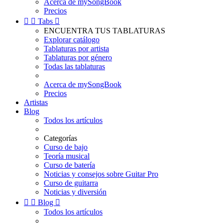
Acerca de mySongBook
Precios


Tabs

ENCUENTRA TUS TABLATURAS
Explorar catálogo
Tablaturas por artista
Tablaturas por género
Todas las tablaturas
Acerca de mySongBook
Precios
Artistas
Blog
Todos los artículos
Categorías
Curso de bajo
Teoría musical
Curso de batería
Noticias y consejos sobre Guitar Pro
Curso de guitarra
Noticias y diversión


Blog

Todos los artículos