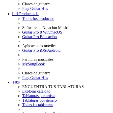
Clases de guitarra
Play Guitar Hits


Productos

Todos los productos
Software de Notación Musical
Guitar Pro 8 Win/macOS
Guitar Pro Educación
Aplicaciones móviles
Guitar Pro iOS/Android
Partituras musicales
MySongBook
Clases de guitarra
Play Guitar Hits
Tabs
ENCUENTRA TUS TABLATURAS
Explorar catálogo
Tablaturas por artista
Tablaturas por género
Todas las tablaturas