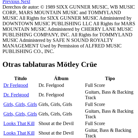
Previous
Next
Derechos de autor: © 1989 SIXX GUNNER MUSIC, WB MUSIC
CORP., MARS MOUNTAIN MUSIC and TOMMYLAND
MUSIC All Rights for SIXX GUNNER MUSIC Administered by
DOWNTOWN MUSIC PUBLISHING LLC All Rights for MARS
MOUNTAIN MUSIC Administered by CHERRY LANE MUSIC
PUBLISHING COMPANY, INC. All Rights for TOMMYLAND
MUSIC Administered by SAFE N SOUND ROYALTY
MANAGEMENT Used by Permission of ALFRED MUSIC
PUBLISHING CO., INC.
Otras tablaturas
Mötley Crüe
Título
Álbum
Tipo
Dr Feelgood
Dr. Feelgood
Full Score
Guitars, Bass & Backing
Dr. Feelgood
Dr. Feelgood
Track
Girls, Girls, Girls
Girls, Girls, Girls
Full Score
Guitars, Bass & Backing
Girls, Girls, Girls
Girls, Girls, Girls
Track
Looks That Kill
Shout at the Devil
Full Score
Guitar, Bass & Backing
Looks That Kill
Shout at the Devil
Track