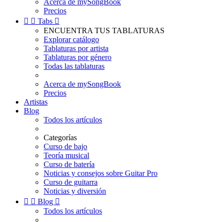
Acerca de mySongBook
Precios


Tabs

ENCUENTRA TUS TABLATURAS
Explorar catálogo
Tablaturas por artista
Tablaturas por género
Todas las tablaturas
Acerca de mySongBook
Precios
Artistas
Blog
Todos los artículos
Categorías
Curso de bajo
Teoría musical
Curso de batería
Noticias y consejos sobre Guitar Pro
Curso de guitarra
Noticias y diversión


Blog

Todos los artículos