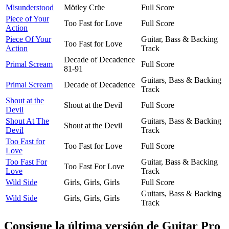
Misunderstood
Mötley Crüe
Full Score
Piece of Your
Too Fast for Love
Full Score
Action
Piece Of Your
Guitar, Bass & Backing
Too Fast for Love
Action
Track
Decade of Decadence
Primal Scream
Full Score
81-91
Guitars, Bass & Backing
Primal Scream
Decade of Decadence
Track
Shout at the
Shout at the Devil
Full Score
Devil
Shout At The
Guitars, Bass & Backing
Shout at the Devil
Devil
Track
Too Fast for
Too Fast for Love
Full Score
Love
Too Fast For
Guitar, Bass & Backing
Too Fast For Love
Love
Track
Wild Side
Girls, Girls, Girls
Full Score
Guitars, Bass & Backing
Wild Side
Girls, Girls, Girls
Track
Consigue la última versión de Guitar Pro