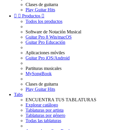
Clases de guitarra
Play Guitar Hits


Productos

Todos los productos
Software de Notación Musical
Guitar Pro 8 Win/macOS
Guitar Pro Educación
Aplicaciones móviles
Guitar Pro iOS/Android
Partituras musicales
MySongBook
Clases de guitarra
Play Guitar Hits
Tabs
ENCUENTRA TUS TABLATURAS
Explorar catálogo
Tablaturas por artista
Tablaturas por género
Todas las tablaturas