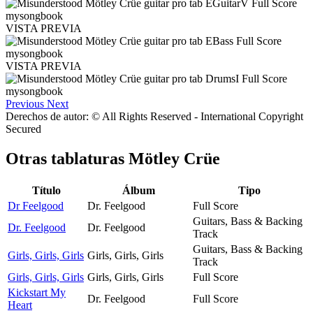
VISTA PREVIA
VISTA PREVIA
Previous
Next
Derechos de autor: © All Rights Reserved - International Copyright
Secured
Otras tablaturas
Mötley Crüe
Título
Álbum
Tipo
Dr Feelgood
Dr. Feelgood
Full Score
Guitars, Bass & Backing
Dr. Feelgood
Dr. Feelgood
Track
Guitars, Bass & Backing
Girls, Girls, Girls
Girls, Girls, Girls
Track
Girls, Girls, Girls
Girls, Girls, Girls
Full Score
Kickstart My
Dr. Feelgood
Full Score
Heart