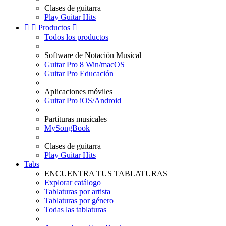
Clases de guitarra
Play Guitar Hits


Productos

Todos los productos
Software de Notación Musical
Guitar Pro 8 Win/macOS
Guitar Pro Educación
Aplicaciones móviles
Guitar Pro iOS/Android
Partituras musicales
MySongBook
Clases de guitarra
Play Guitar Hits
Tabs
ENCUENTRA TUS TABLATURAS
Explorar catálogo
Tablaturas por artista
Tablaturas por género
Todas las tablaturas