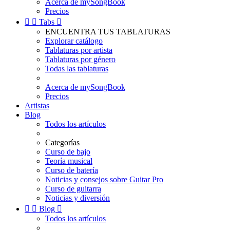
Acerca de mySongBook
Precios


Tabs

ENCUENTRA TUS TABLATURAS
Explorar catálogo
Tablaturas por artista
Tablaturas por género
Todas las tablaturas
Acerca de mySongBook
Precios
Artistas
Blog
Todos los artículos
Categorías
Curso de bajo
Teoría musical
Curso de batería
Noticias y consejos sobre Guitar Pro
Curso de guitarra
Noticias y diversión


Blog

Todos los artículos