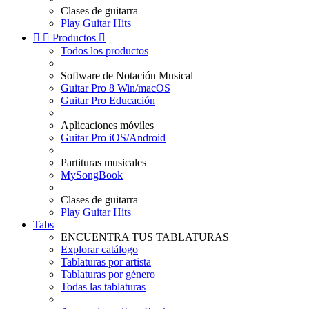
Clases de guitarra
Play Guitar Hits


Productos

Todos los productos
Software de Notación Musical
Guitar Pro 8 Win/macOS
Guitar Pro Educación
Aplicaciones móviles
Guitar Pro iOS/Android
Partituras musicales
MySongBook
Clases de guitarra
Play Guitar Hits
Tabs
ENCUENTRA TUS TABLATURAS
Explorar catálogo
Tablaturas por artista
Tablaturas por género
Todas las tablaturas