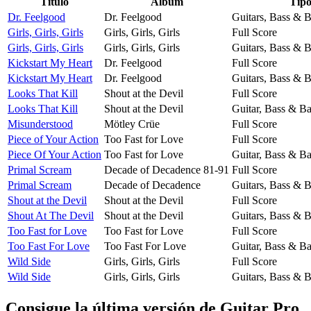
Título
Álbum
Tip
Dr. Feelgood
Dr. Feelgood
Guitars, Bass & 
Girls, Girls, Girls
Girls, Girls, Girls
Full Score
Girls, Girls, Girls
Girls, Girls, Girls
Guitars, Bass & 
Kickstart My Heart
Dr. Feelgood
Full Score
Kickstart My Heart
Dr. Feelgood
Guitars, Bass & 
Looks That Kill
Shout at the Devil
Full Score
Looks That Kill
Shout at the Devil
Guitar, Bass & B
Misunderstood
Mötley Crüe
Full Score
Piece of Your Action
Too Fast for Love
Full Score
Piece Of Your Action
Too Fast for Love
Guitar, Bass & B
Primal Scream
Decade of Decadence 81-91
Full Score
Primal Scream
Decade of Decadence
Guitars, Bass & 
Shout at the Devil
Shout at the Devil
Full Score
Shout At The Devil
Shout at the Devil
Guitars, Bass & 
Too Fast for Love
Too Fast for Love
Full Score
Too Fast For Love
Too Fast For Love
Guitar, Bass & B
Wild Side
Girls, Girls, Girls
Full Score
Wild Side
Girls, Girls, Girls
Guitars, Bass & 
Consigue la última versión de Guitar Pro