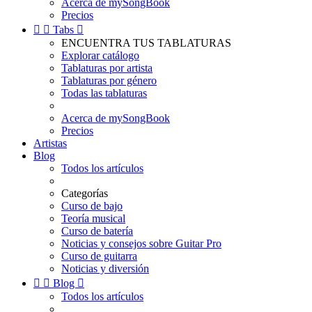
Acerca de mySongBook
Precios


Tabs

ENCUENTRA TUS TABLATURAS
Explorar catálogo
Tablaturas por artista
Tablaturas por género
Todas las tablaturas
Acerca de mySongBook
Precios
Artistas
Blog
Todos los artículos
Categorías
Curso de bajo
Teoría musical
Curso de batería
Noticias y consejos sobre Guitar Pro
Curso de guitarra
Noticias y diversión


Blog

Todos los artículos