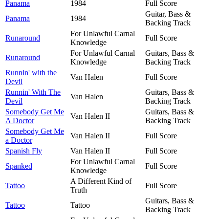
Panama
1984
Full Score
Guitar, Bass &
Panama
1984
Backing Track
For Unlawful Carnal
Runaround
Full Score
Knowledge
For Unlawful Carnal
Guitars, Bass &
Runaround
Knowledge
Backing Track
Runnin' with the
Van Halen
Full Score
Devil
Runnin' With The
Guitars, Bass &
Van Halen
Devil
Backing Track
Somebody Get Me
Guitars, Bass &
Van Halen II
A Doctor
Backing Track
Somebody Get Me
Van Halen II
Full Score
a Doctor
Spanish Fly
Van Halen II
Full Score
For Unlawful Carnal
Spanked
Full Score
Knowledge
A Different Kind of
Tattoo
Full Score
Truth
Guitars, Bass &
Tattoo
Tattoo
Backing Track