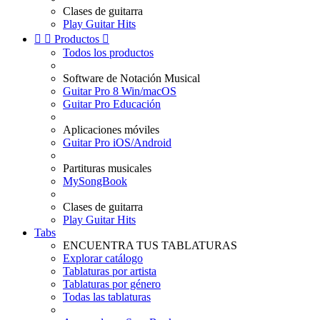
Clases de guitarra
Play Guitar Hits


Productos

Todos los productos
Software de Notación Musical
Guitar Pro 8 Win/macOS
Guitar Pro Educación
Aplicaciones móviles
Guitar Pro iOS/Android
Partituras musicales
MySongBook
Clases de guitarra
Play Guitar Hits
Tabs
ENCUENTRA TUS TABLATURAS
Explorar catálogo
Tablaturas por artista
Tablaturas por género
Todas las tablaturas