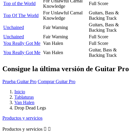
For Unlawful Carnal
Top of the World
Full Score
Knowledge
For Unlawful Carnal
Guitars, Bass &
Top Of The World
Knowledge
Backing Track
Guitars, Bass &
Unchained
Fair Warning
Backing Track
Unchained
Fair Warning
Full Score
You Really Got Me
Van Halen
Full Score
Guitar, Bass &
You Really Got Me
Van Halen
Backing Track
Consigue la última versión de Guitar Pro
Prueba Guitar Pro
Comprar Guitar Pro
Inicio
Tablaturas
Van Halen
Drop Dead Legs
Productos y servicios
Productos y servicios

