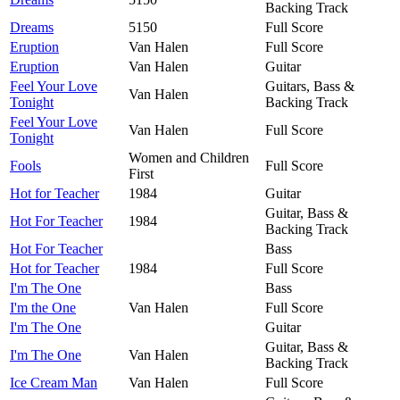
Backing Track
Dreams
5150
Full Score
Eruption
Van Halen
Full Score
Eruption
Van Halen
Guitar
Feel Your Love
Guitars, Bass &
Van Halen
Tonight
Backing Track
Feel Your Love
Van Halen
Full Score
Tonight
Women and Children
Fools
Full Score
First
Hot for Teacher
1984
Guitar
Guitar, Bass &
Hot For Teacher
1984
Backing Track
Hot For Teacher
Bass
Hot for Teacher
1984
Full Score
I'm The One
Bass
I'm the One
Van Halen
Full Score
I'm The One
Guitar
Guitar, Bass &
I'm The One
Van Halen
Backing Track
Ice Cream Man
Van Halen
Full Score