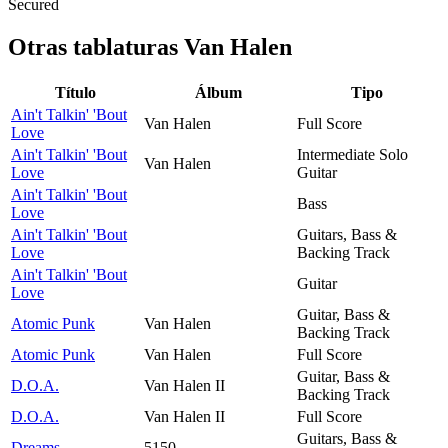
Secured
Otras tablaturas
Van Halen
Título
Álbum
Tipo
Ain't Talkin' 'Bout
Van Halen
Full Score
Love
Ain't Talkin' 'Bout
Intermediate Solo
Van Halen
Love
Guitar
Ain't Talkin' 'Bout
Bass
Love
Ain't Talkin' 'Bout
Guitars, Bass &
Love
Backing Track
Ain't Talkin' 'Bout
Guitar
Love
Guitar, Bass &
Atomic Punk
Van Halen
Backing Track
Atomic Punk
Van Halen
Full Score
Guitar, Bass &
D.O.A.
Van Halen II
Backing Track
D.O.A.
Van Halen II
Full Score
Guitars, Bass &
Dreams
5150