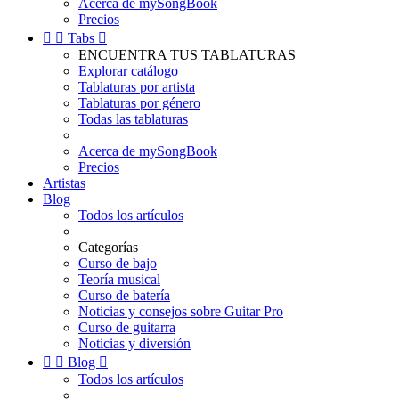
Acerca de mySongBook
Precios


Tabs

ENCUENTRA TUS TABLATURAS
Explorar catálogo
Tablaturas por artista
Tablaturas por género
Todas las tablaturas
Acerca de mySongBook
Precios
Artistas
Blog
Todos los artículos
Categorías
Curso de bajo
Teoría musical
Curso de batería
Noticias y consejos sobre Guitar Pro
Curso de guitarra
Noticias y diversión


Blog

Todos los artículos