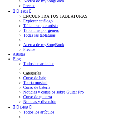
Acerca de mySongBook
Precios


Tabs

ENCUENTRA TUS TABLATURAS
Explorar catálogo
Tablaturas por artista
Tablaturas por género
Todas las tablaturas
Acerca de mySongBook
Precios
Artistas
Blog
Todos los artículos
Categorías
Curso de bajo
Teoría musical
Curso de batería
Noticias y consejos sobre Guitar Pro
Curso de guitarra
Noticias y diversión


Blog

Todos los artículos