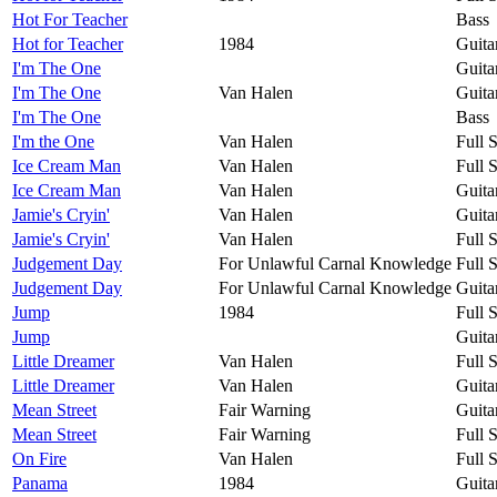
Hot For Teacher
Bass
Hot for Teacher
1984
Guita
I'm The One
Guita
I'm The One
Van Halen
Guita
I'm The One
Bass
I'm the One
Van Halen
Full 
Ice Cream Man
Van Halen
Full 
Ice Cream Man
Van Halen
Guita
Jamie's Cryin'
Van Halen
Guita
Jamie's Cryin'
Van Halen
Full 
Judgement Day
For Unlawful Carnal Knowledge
Full 
Judgement Day
For Unlawful Carnal Knowledge
Guita
Jump
1984
Full 
Jump
Guita
Little Dreamer
Van Halen
Full 
Little Dreamer
Van Halen
Guita
Mean Street
Fair Warning
Guita
Mean Street
Fair Warning
Full 
On Fire
Van Halen
Full 
Panama
1984
Guita