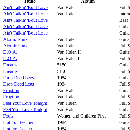
Título
Álbum
Ain't Talkin' 'Bout Love
Van Halen
Full 
Ain't Talkin' 'Bout Love
Van Halen
Inter
Ain't Talkin' 'Bout Love
Bass
Ain't Talkin' 'Bout Love
Guita
Ain't Talkin' 'Bout Love
Guita
Atomic Punk
Van Halen
Guita
Atomic Punk
Van Halen
Full 
D.O.A.
Van Halen II
Guita
D.O.A.
Van Halen II
Full 
Dreams
5150
Guita
Dreams
5150
Full 
Drop Dead Legs
1984
Guita
Drop Dead Legs
1984
Full 
Eruption
Van Halen
Guita
Eruption
Van Halen
Full 
Feel Your Love Tonight
Van Halen
Full 
Feel Your Love Tonight
Van Halen
Guita
Fools
Women and Children First
Full 
Hot For Teacher
1984
Guita
Hot for Teacher
1984
Full 