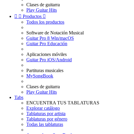
Clases de guitarra
Play Guitar Hits


Productos

Todos los productos
Software de Notación Musical
Guitar Pro 8 Win/macOS
Guitar Pro Educación
Aplicaciones móviles
Guitar Pro iOS/Android
Partituras musicales
MySongBook
Clases de guitarra
Play Guitar Hits
Tabs
ENCUENTRA TUS TABLATURAS
Explorar catálogo
Tablaturas por artista
Tablaturas por género
Todas las tablaturas