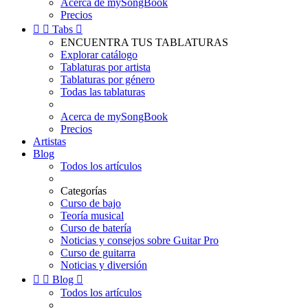
Acerca de mySongBook
Precios


Tabs

ENCUENTRA TUS TABLATURAS
Explorar catálogo
Tablaturas por artista
Tablaturas por género
Todas las tablaturas
Acerca de mySongBook
Precios
Artistas
Blog
Todos los artículos
Categorías
Curso de bajo
Teoría musical
Curso de batería
Noticias y consejos sobre Guitar Pro
Curso de guitarra
Noticias y diversión


Blog

Todos los artículos