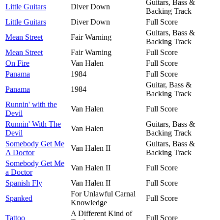
Guitars, Bass &
Little Guitars
Diver Down
Backing Track
Little Guitars
Diver Down
Full Score
Guitars, Bass &
Mean Street
Fair Warning
Backing Track
Mean Street
Fair Warning
Full Score
On Fire
Van Halen
Full Score
Panama
1984
Full Score
Guitar, Bass &
Panama
1984
Backing Track
Runnin' with the
Van Halen
Full Score
Devil
Runnin' With The
Guitars, Bass &
Van Halen
Devil
Backing Track
Somebody Get Me
Guitars, Bass &
Van Halen II
A Doctor
Backing Track
Somebody Get Me
Van Halen II
Full Score
a Doctor
Spanish Fly
Van Halen II
Full Score
For Unlawful Carnal
Spanked
Full Score
Knowledge
A Different Kind of
Tattoo
Full Score