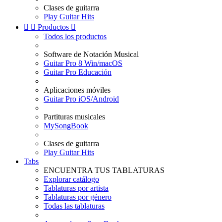
Clases de guitarra
Play Guitar Hits


Productos

Todos los productos
Software de Notación Musical
Guitar Pro 8 Win/macOS
Guitar Pro Educación
Aplicaciones móviles
Guitar Pro iOS/Android
Partituras musicales
MySongBook
Clases de guitarra
Play Guitar Hits
Tabs
ENCUENTRA TUS TABLATURAS
Explorar catálogo
Tablaturas por artista
Tablaturas por género
Todas las tablaturas