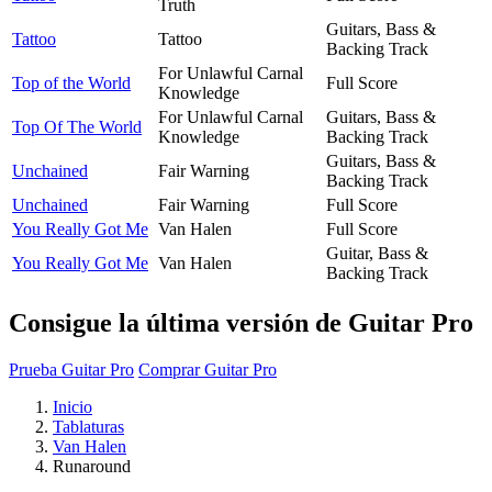
Truth
Guitars, Bass &
Tattoo
Tattoo
Backing Track
For Unlawful Carnal
Top of the World
Full Score
Knowledge
For Unlawful Carnal
Guitars, Bass &
Top Of The World
Knowledge
Backing Track
Guitars, Bass &
Unchained
Fair Warning
Backing Track
Unchained
Fair Warning
Full Score
You Really Got Me
Van Halen
Full Score
Guitar, Bass &
You Really Got Me
Van Halen
Backing Track
Consigue la última versión de Guitar Pro
Prueba Guitar Pro
Comprar Guitar Pro
Inicio
Tablaturas
Van Halen
Runaround