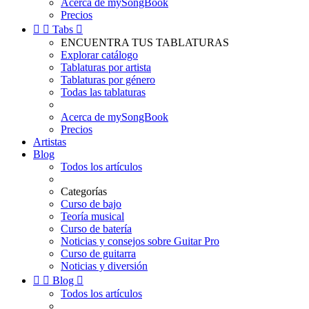
Acerca de mySongBook
Precios


Tabs

ENCUENTRA TUS TABLATURAS
Explorar catálogo
Tablaturas por artista
Tablaturas por género
Todas las tablaturas
Acerca de mySongBook
Precios
Artistas
Blog
Todos los artículos
Categorías
Curso de bajo
Teoría musical
Curso de batería
Noticias y consejos sobre Guitar Pro
Curso de guitarra
Noticias y diversión


Blog

Todos los artículos