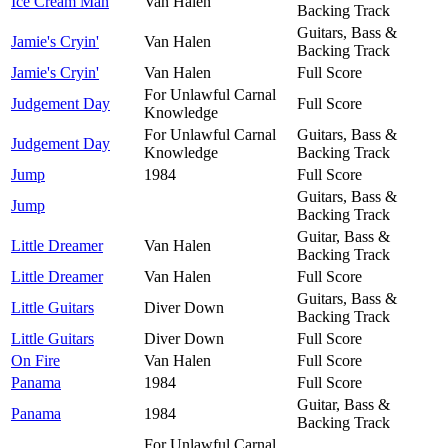
Ice Cream Man
Van Halen
Backing Track
Guitars, Bass &
Jamie's Cryin'
Van Halen
Backing Track
Jamie's Cryin'
Van Halen
Full Score
For Unlawful Carnal
Judgement Day
Full Score
Knowledge
For Unlawful Carnal
Guitars, Bass &
Judgement Day
Knowledge
Backing Track
Jump
1984
Full Score
Guitars, Bass &
Jump
Backing Track
Guitar, Bass &
Little Dreamer
Van Halen
Backing Track
Little Dreamer
Van Halen
Full Score
Guitars, Bass &
Little Guitars
Diver Down
Backing Track
Little Guitars
Diver Down
Full Score
On Fire
Van Halen
Full Score
Panama
1984
Full Score
Guitar, Bass &
Panama
1984
Backing Track
For Unlawful Carnal