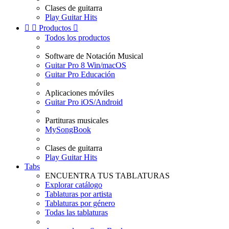
Clases de guitarra
Play Guitar Hits


Productos

Todos los productos
Software de Notación Musical
Guitar Pro 8 Win/macOS
Guitar Pro Educación
Aplicaciones móviles
Guitar Pro iOS/Android
Partituras musicales
MySongBook
Clases de guitarra
Play Guitar Hits
Tabs
ENCUENTRA TUS TABLATURAS
Explorar catálogo
Tablaturas por artista
Tablaturas por género
Todas las tablaturas