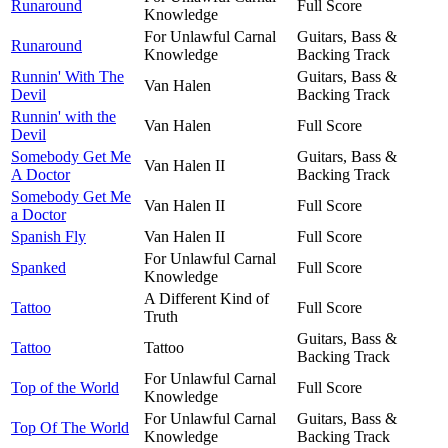
Runaround
Full Score
Knowledge
For Unlawful Carnal
Guitars, Bass &
Runaround
Knowledge
Backing Track
Runnin' With The
Guitars, Bass &
Van Halen
Devil
Backing Track
Runnin' with the
Van Halen
Full Score
Devil
Somebody Get Me
Guitars, Bass &
Van Halen II
A Doctor
Backing Track
Somebody Get Me
Van Halen II
Full Score
a Doctor
Spanish Fly
Van Halen II
Full Score
For Unlawful Carnal
Spanked
Full Score
Knowledge
A Different Kind of
Tattoo
Full Score
Truth
Guitars, Bass &
Tattoo
Tattoo
Backing Track
For Unlawful Carnal
Top of the World
Full Score
Knowledge
For Unlawful Carnal
Guitars, Bass &
Top Of The World
Knowledge
Backing Track