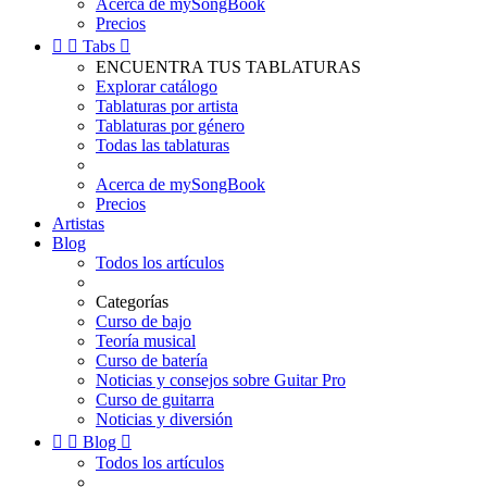
Acerca de mySongBook
Precios


Tabs

ENCUENTRA TUS TABLATURAS
Explorar catálogo
Tablaturas por artista
Tablaturas por género
Todas las tablaturas
Acerca de mySongBook
Precios
Artistas
Blog
Todos los artículos
Categorías
Curso de bajo
Teoría musical
Curso de batería
Noticias y consejos sobre Guitar Pro
Curso de guitarra
Noticias y diversión


Blog

Todos los artículos