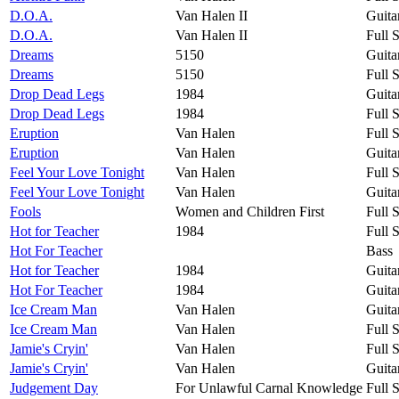
D.O.A.
Van Halen II
Guita
D.O.A.
Van Halen II
Full 
Dreams
5150
Guita
Dreams
5150
Full 
Drop Dead Legs
1984
Guita
Drop Dead Legs
1984
Full 
Eruption
Van Halen
Full 
Eruption
Van Halen
Guita
Feel Your Love Tonight
Van Halen
Full 
Feel Your Love Tonight
Van Halen
Guita
Fools
Women and Children First
Full 
Hot for Teacher
1984
Full 
Hot For Teacher
Bass
Hot for Teacher
1984
Guita
Hot For Teacher
1984
Guita
Ice Cream Man
Van Halen
Guita
Ice Cream Man
Van Halen
Full 
Jamie's Cryin'
Van Halen
Full 
Jamie's Cryin'
Van Halen
Guita
Judgement Day
For Unlawful Carnal Knowledge
Full 