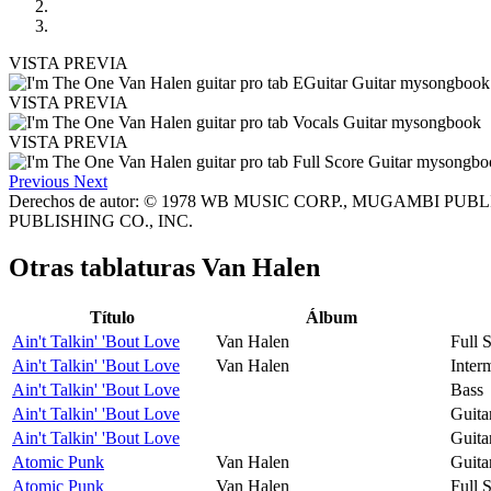
VISTA PREVIA
VISTA PREVIA
VISTA PREVIA
Previous
Next
Derechos de autor: © 1978 WB MUSIC CORP., MUGAMBI PUBL
PUBLISHING CO., INC.
Otras tablaturas
Van Halen
Título
Álbum
Ain't Talkin' 'Bout Love
Van Halen
Full 
Ain't Talkin' 'Bout Love
Van Halen
Inter
Ain't Talkin' 'Bout Love
Bass
Ain't Talkin' 'Bout Love
Guita
Ain't Talkin' 'Bout Love
Guita
Atomic Punk
Van Halen
Guita
Atomic Punk
Van Halen
Full 