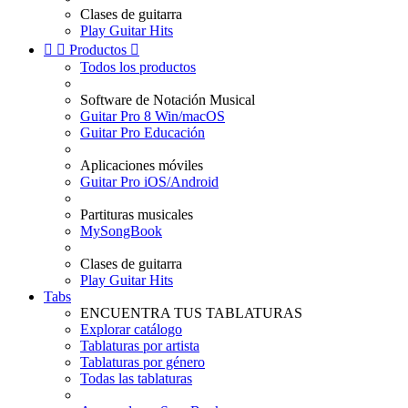
Clases de guitarra
Play Guitar Hits


Productos

Todos los productos
Software de Notación Musical
Guitar Pro 8 Win/macOS
Guitar Pro Educación
Aplicaciones móviles
Guitar Pro iOS/Android
Partituras musicales
MySongBook
Clases de guitarra
Play Guitar Hits
Tabs
ENCUENTRA TUS TABLATURAS
Explorar catálogo
Tablaturas por artista
Tablaturas por género
Todas las tablaturas