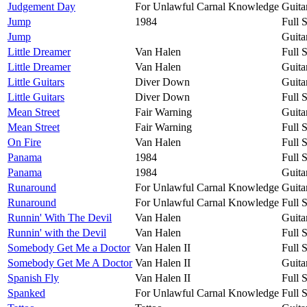
Judgement Day
For Unlawful Carnal Knowledge
Guita
Jump
1984
Full 
Jump
Guita
Little Dreamer
Van Halen
Full 
Little Dreamer
Van Halen
Guita
Little Guitars
Diver Down
Guita
Little Guitars
Diver Down
Full 
Mean Street
Fair Warning
Guita
Mean Street
Fair Warning
Full 
On Fire
Van Halen
Full 
Panama
1984
Full 
Panama
1984
Guita
Runaround
For Unlawful Carnal Knowledge
Guita
Runaround
For Unlawful Carnal Knowledge
Full 
Runnin' With The Devil
Van Halen
Guita
Runnin' with the Devil
Van Halen
Full 
Somebody Get Me a Doctor
Van Halen II
Full 
Somebody Get Me A Doctor
Van Halen II
Guita
Spanish Fly
Van Halen II
Full 
Spanked
For Unlawful Carnal Knowledge
Full 