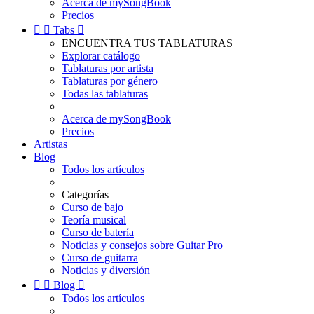
Acerca de mySongBook
Precios


Tabs

ENCUENTRA TUS TABLATURAS
Explorar catálogo
Tablaturas por artista
Tablaturas por género
Todas las tablaturas
Acerca de mySongBook
Precios
Artistas
Blog
Todos los artículos
Categorías
Curso de bajo
Teoría musical
Curso de batería
Noticias y consejos sobre Guitar Pro
Curso de guitarra
Noticias y diversión


Blog

Todos los artículos