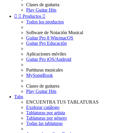
Clases de guitarra
Play Guitar Hits


Productos

Todos los productos
Software de Notación Musical
Guitar Pro 8 Win/macOS
Guitar Pro Educación
Aplicaciones móviles
Guitar Pro iOS/Android
Partituras musicales
MySongBook
Clases de guitarra
Play Guitar Hits
Tabs
ENCUENTRA TUS TABLATURAS
Explorar catálogo
Tablaturas por artista
Tablaturas por género
Todas las tablaturas