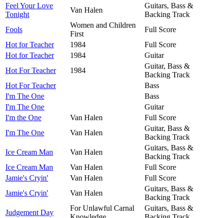
Feel Your Love
Guitars, Bass &
Van Halen
Tonight
Backing Track
Women and Children
Fools
Full Score
First
Hot for Teacher
1984
Full Score
Hot for Teacher
1984
Guitar
Guitar, Bass &
Hot For Teacher
1984
Backing Track
Hot For Teacher
Bass
I'm The One
Bass
I'm The One
Guitar
I'm the One
Van Halen
Full Score
Guitar, Bass &
I'm The One
Van Halen
Backing Track
Guitars, Bass &
Ice Cream Man
Van Halen
Backing Track
Ice Cream Man
Van Halen
Full Score
Jamie's Cryin'
Van Halen
Full Score
Guitars, Bass &
Jamie's Cryin'
Van Halen
Backing Track
For Unlawful Carnal
Guitars, Bass &
Judgement Day
Knowledge
Backing Track