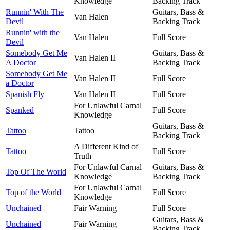
Knowledge
Backing Track
Runnin' With The
Guitars, Bass &
Van Halen
Devil
Backing Track
Runnin' with the
Van Halen
Full Score
Devil
Somebody Get Me
Guitars, Bass &
Van Halen II
A Doctor
Backing Track
Somebody Get Me
Van Halen II
Full Score
a Doctor
Spanish Fly
Van Halen II
Full Score
For Unlawful Carnal
Spanked
Full Score
Knowledge
Guitars, Bass &
Tattoo
Tattoo
Backing Track
A Different Kind of
Tattoo
Full Score
Truth
For Unlawful Carnal
Guitars, Bass &
Top Of The World
Knowledge
Backing Track
For Unlawful Carnal
Top of the World
Full Score
Knowledge
Unchained
Fair Warning
Full Score
Guitars, Bass &
Unchained
Fair Warning
Backing Track