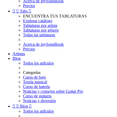
Acerca de mySongBook
Precios


Tabs

ENCUENTRA TUS TABLATURAS
Explorar catálogo
Tablaturas por artista
Tablaturas por género
Todas las tablaturas
Acerca de mySongBook
Precios
Artistas
Blog
Todos los artículos
Categorías
Curso de bajo
Teoría musical
Curso de batería
Noticias y consejos sobre Guitar Pro
Curso de guitarra
Noticias y diversión


Blog

Todos los artículos