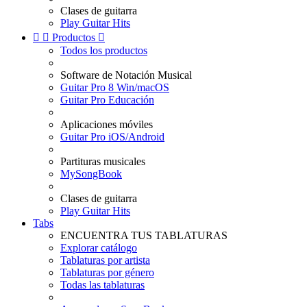
Clases de guitarra
Play Guitar Hits


Productos

Todos los productos
Software de Notación Musical
Guitar Pro 8 Win/macOS
Guitar Pro Educación
Aplicaciones móviles
Guitar Pro iOS/Android
Partituras musicales
MySongBook
Clases de guitarra
Play Guitar Hits
Tabs
ENCUENTRA TUS TABLATURAS
Explorar catálogo
Tablaturas por artista
Tablaturas por género
Todas las tablaturas