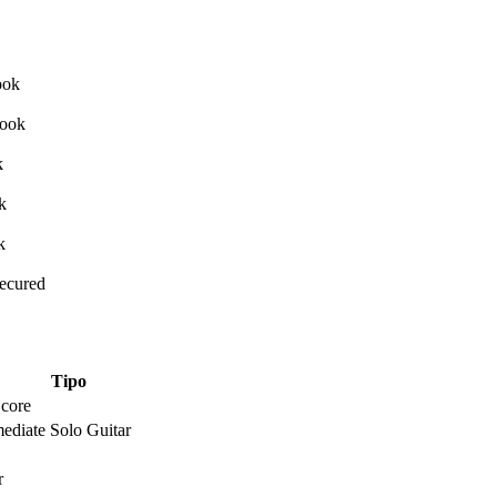
Secured
Tipo
Score
mediate Solo Guitar
r