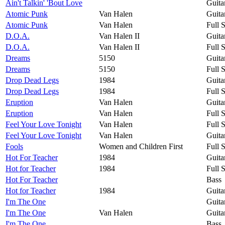
Ain't Talkin' 'Bout Love
Guita
Atomic Punk
Van Halen
Guita
Atomic Punk
Van Halen
Full 
D.O.A.
Van Halen II
Guita
D.O.A.
Van Halen II
Full 
Dreams
5150
Guita
Dreams
5150
Full 
Drop Dead Legs
1984
Guita
Drop Dead Legs
1984
Full 
Eruption
Van Halen
Guita
Eruption
Van Halen
Full 
Feel Your Love Tonight
Van Halen
Full 
Feel Your Love Tonight
Van Halen
Guita
Fools
Women and Children First
Full 
Hot For Teacher
1984
Guita
Hot for Teacher
1984
Full 
Hot For Teacher
Bass
Hot for Teacher
1984
Guita
I'm The One
Guita
I'm The One
Van Halen
Guita
I'm The One
Bass