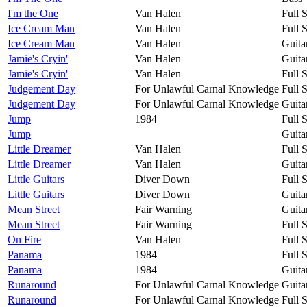
I'm the One
Van Halen
Full 
Ice Cream Man
Van Halen
Full 
Ice Cream Man
Van Halen
Guita
Jamie's Cryin'
Van Halen
Guita
Jamie's Cryin'
Van Halen
Full 
Judgement Day
For Unlawful Carnal Knowledge
Full 
Judgement Day
For Unlawful Carnal Knowledge
Guita
Jump
1984
Full 
Jump
Guita
Little Dreamer
Van Halen
Full 
Little Dreamer
Van Halen
Guita
Little Guitars
Diver Down
Full 
Little Guitars
Diver Down
Guita
Mean Street
Fair Warning
Guita
Mean Street
Fair Warning
Full 
On Fire
Van Halen
Full 
Panama
1984
Full 
Panama
1984
Guita
Runaround
For Unlawful Carnal Knowledge
Guita
Runaround
For Unlawful Carnal Knowledge
Full 