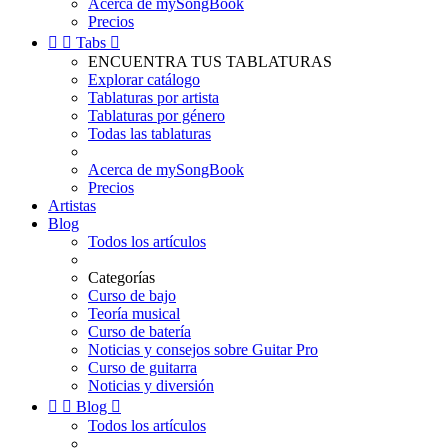
Acerca de mySongBook
Precios


Tabs

ENCUENTRA TUS TABLATURAS
Explorar catálogo
Tablaturas por artista
Tablaturas por género
Todas las tablaturas
Acerca de mySongBook
Precios
Artistas
Blog
Todos los artículos
Categorías
Curso de bajo
Teoría musical
Curso de batería
Noticias y consejos sobre Guitar Pro
Curso de guitarra
Noticias y diversión


Blog

Todos los artículos