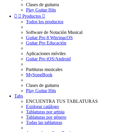
Clases de guitarra
Play Guitar Hits


Productos

Todos los productos
Software de Notación Musical
Guitar Pro 8 Win/macOS
Guitar Pro Educación
Aplicaciones móviles
Guitar Pro iOS/Android
Partituras musicales
MySongBook
Clases de guitarra
Play Guitar Hits
Tabs
ENCUENTRA TUS TABLATURAS
Explorar catálogo
Tablaturas por artista
Tablaturas por género
Todas las tablaturas