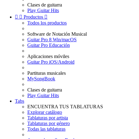
Clases de guitarra
Play Guitar Hits


Productos

Todos los productos
Software de Notación Musical
Guitar Pro 8 Win/macOS
Guitar Pro Educación
Aplicaciones móviles
Guitar Pro iOS/Android
Partituras musicales
MySongBook
Clases de guitarra
Play Guitar Hits
Tabs
ENCUENTRA TUS TABLATURAS
Explorar catálogo
Tablaturas por artista
Tablaturas por género
Todas las tablaturas