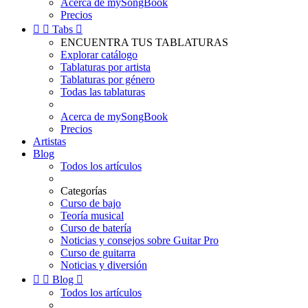
Acerca de mySongBook
Precios


Tabs

ENCUENTRA TUS TABLATURAS
Explorar catálogo
Tablaturas por artista
Tablaturas por género
Todas las tablaturas
Acerca de mySongBook
Precios
Artistas
Blog
Todos los artículos
Categorías
Curso de bajo
Teoría musical
Curso de batería
Noticias y consejos sobre Guitar Pro
Curso de guitarra
Noticias y diversión


Blog

Todos los artículos