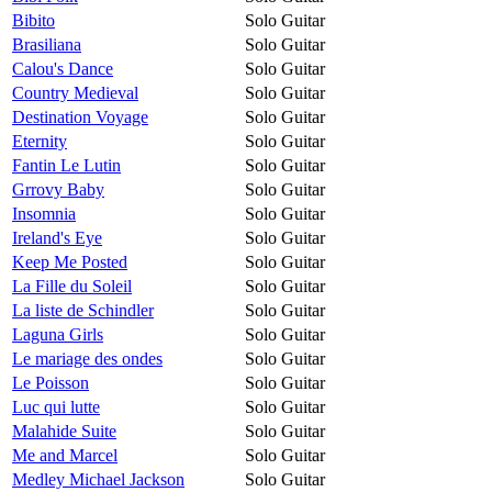
Bibito
Solo Guitar
Brasiliana
Solo Guitar
Calou's Dance
Solo Guitar
Country Medieval
Solo Guitar
Destination Voyage
Solo Guitar
Eternity
Solo Guitar
Fantin Le Lutin
Solo Guitar
Grrovy Baby
Solo Guitar
Insomnia
Solo Guitar
Ireland's Eye
Solo Guitar
Keep Me Posted
Solo Guitar
La Fille du Soleil
Solo Guitar
La liste de Schindler
Solo Guitar
Laguna Girls
Solo Guitar
Le mariage des ondes
Solo Guitar
Le Poisson
Solo Guitar
Luc qui lutte
Solo Guitar
Malahide Suite
Solo Guitar
Me and Marcel
Solo Guitar
Medley Michael Jackson
Solo Guitar