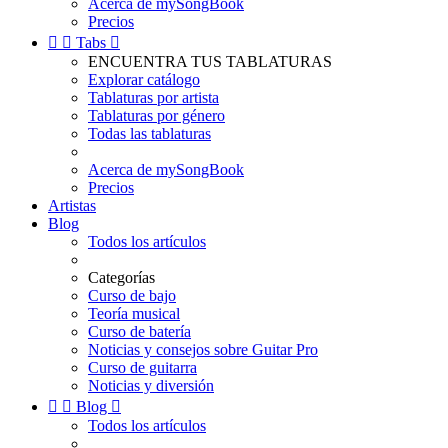
Acerca de mySongBook
Precios


Tabs

ENCUENTRA TUS TABLATURAS
Explorar catálogo
Tablaturas por artista
Tablaturas por género
Todas las tablaturas
Acerca de mySongBook
Precios
Artistas
Blog
Todos los artículos
Categorías
Curso de bajo
Teoría musical
Curso de batería
Noticias y consejos sobre Guitar Pro
Curso de guitarra
Noticias y diversión


Blog

Todos los artículos