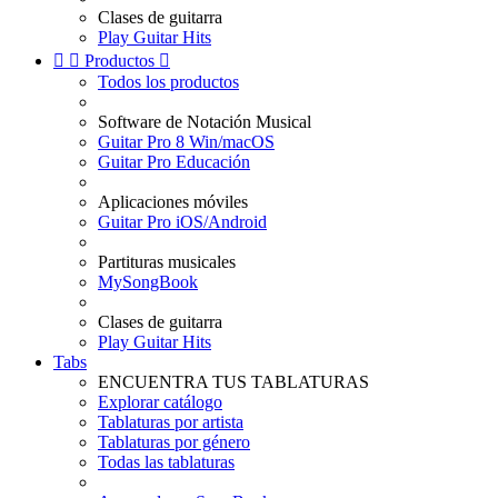
Clases de guitarra
Play Guitar Hits


Productos

Todos los productos
Software de Notación Musical
Guitar Pro 8 Win/macOS
Guitar Pro Educación
Aplicaciones móviles
Guitar Pro iOS/Android
Partituras musicales
MySongBook
Clases de guitarra
Play Guitar Hits
Tabs
ENCUENTRA TUS TABLATURAS
Explorar catálogo
Tablaturas por artista
Tablaturas por género
Todas las tablaturas