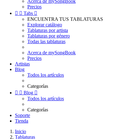
Acerca de mySongBook
Precios


Tabs

ENCUENTRA TUS TABLATURAS
Explorar catálogo
Tablaturas por artista
Tablaturas por género
Todas las tablaturas
Acerca de mySongBook
Precios
Artistas
Blog
Todos los artículos
Categorías


Blog

Todos los artículos
Categorías
Soporte
Tienda
Inicio
Tablaturas