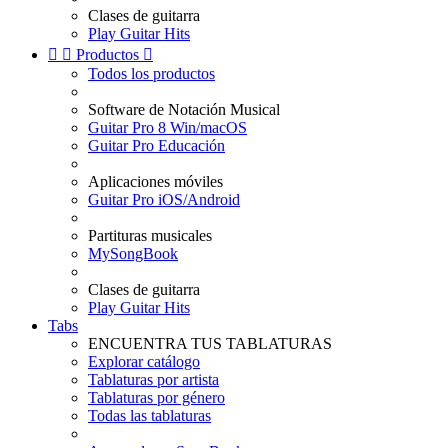
Clases de guitarra
Play Guitar Hits


Productos

Todos los productos
Software de Notación Musical
Guitar Pro 8 Win/macOS
Guitar Pro Educación
Aplicaciones móviles
Guitar Pro iOS/Android
Partituras musicales
MySongBook
Clases de guitarra
Play Guitar Hits
Tabs
ENCUENTRA TUS TABLATURAS
Explorar catálogo
Tablaturas por artista
Tablaturas por género
Todas las tablaturas