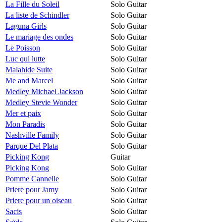
La Fille du Soleil
Solo Guitar
La liste de Schindler
Solo Guitar
Laguna Girls
Solo Guitar
Le mariage des ondes
Solo Guitar
Le Poisson
Solo Guitar
Luc qui lutte
Solo Guitar
Malahide Suite
Solo Guitar
Me and Marcel
Solo Guitar
Medley Michael Jackson
Solo Guitar
Medley Stevie Wonder
Solo Guitar
Mer et paix
Solo Guitar
Mon Paradis
Solo Guitar
Nashville Family
Solo Guitar
Parque Del Plata
Solo Guitar
Picking Kong
Guitar
Picking Kong
Solo Guitar
Pomme Cannelle
Solo Guitar
Priere pour Jamy
Solo Guitar
Priere pour un oiseau
Solo Guitar
Sacis
Solo Guitar