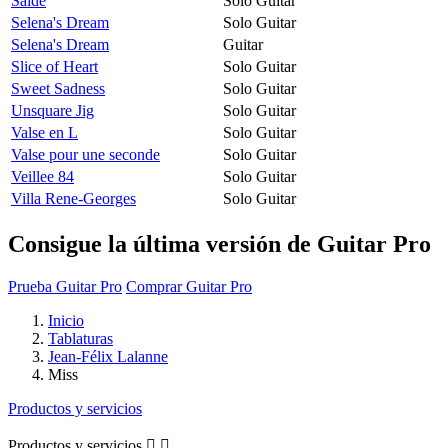
Saïde
Solo Guitar
Selena's Dream
Solo Guitar
Selena's Dream
Guitar
Slice of Heart
Solo Guitar
Sweet Sadness
Solo Guitar
Unsquare Jig
Solo Guitar
Valse en L
Solo Guitar
Valse pour une seconde
Solo Guitar
Veillee 84
Solo Guitar
Villa Rene-Georges
Solo Guitar
Consigue la última versión de Guitar Pro
Prueba Guitar Pro
Comprar Guitar Pro
Inicio
Tablaturas
Jean-Félix Lalanne
Miss
Productos y servicios
Productos y servicios

