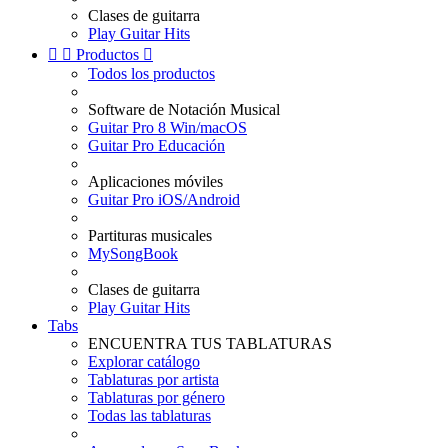
Clases de guitarra
Play Guitar Hits


Productos

Todos los productos
Software de Notación Musical
Guitar Pro 8 Win/macOS
Guitar Pro Educación
Aplicaciones móviles
Guitar Pro iOS/Android
Partituras musicales
MySongBook
Clases de guitarra
Play Guitar Hits
Tabs
ENCUENTRA TUS TABLATURAS
Explorar catálogo
Tablaturas por artista
Tablaturas por género
Todas las tablaturas