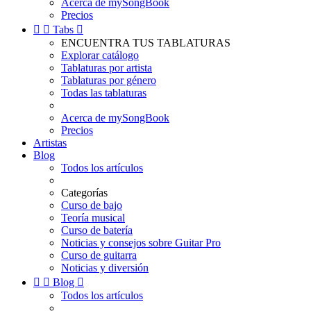
Acerca de mySongBook
Precios


Tabs

ENCUENTRA TUS TABLATURAS
Explorar catálogo
Tablaturas por artista
Tablaturas por género
Todas las tablaturas
Acerca de mySongBook
Precios
Artistas
Blog
Todos los artículos
Categorías
Curso de bajo
Teoría musical
Curso de batería
Noticias y consejos sobre Guitar Pro
Curso de guitarra
Noticias y diversión


Blog

Todos los artículos