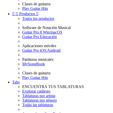
Clases de guitarra
Play Guitar Hits


Productos

Todos los productos
Software de Notación Musical
Guitar Pro 8 Win/macOS
Guitar Pro Educación
Aplicaciones móviles
Guitar Pro iOS/Android
Partituras musicales
MySongBook
Clases de guitarra
Play Guitar Hits
Tabs
ENCUENTRA TUS TABLATURAS
Explorar catálogo
Tablaturas por artista
Tablaturas por género
Todas las tablaturas