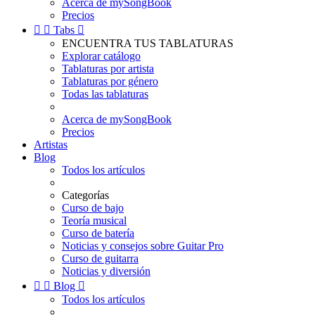
Acerca de mySongBook
Precios


Tabs

ENCUENTRA TUS TABLATURAS
Explorar catálogo
Tablaturas por artista
Tablaturas por género
Todas las tablaturas
Acerca de mySongBook
Precios
Artistas
Blog
Todos los artículos
Categorías
Curso de bajo
Teoría musical
Curso de batería
Noticias y consejos sobre Guitar Pro
Curso de guitarra
Noticias y diversión


Blog

Todos los artículos