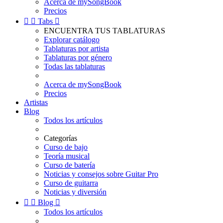
Acerca de mySongBook
Precios


Tabs

ENCUENTRA TUS TABLATURAS
Explorar catálogo
Tablaturas por artista
Tablaturas por género
Todas las tablaturas
Acerca de mySongBook
Precios
Artistas
Blog
Todos los artículos
Categorías
Curso de bajo
Teoría musical
Curso de batería
Noticias y consejos sobre Guitar Pro
Curso de guitarra
Noticias y diversión


Blog

Todos los artículos