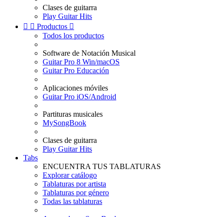
Clases de guitarra
Play Guitar Hits


Productos

Todos los productos
Software de Notación Musical
Guitar Pro 8 Win/macOS
Guitar Pro Educación
Aplicaciones móviles
Guitar Pro iOS/Android
Partituras musicales
MySongBook
Clases de guitarra
Play Guitar Hits
Tabs
ENCUENTRA TUS TABLATURAS
Explorar catálogo
Tablaturas por artista
Tablaturas por género
Todas las tablaturas