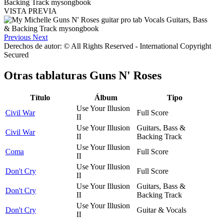
VISTA PREVIA
Previous
Next
Derechos de autor: © All Rights Reserved - International Copyright
Secured
Otras tablaturas
Guns N' Roses
Título
Álbum
Tipo
Use Your Illusion
Civil War
Full Score
II
Use Your Illusion
Guitars, Bass &
Civil War
II
Backing Track
Use Your Illusion
Coma
Full Score
II
Use Your Illusion
Don't Cry
Full Score
II
Use Your Illusion
Guitars, Bass &
Don't Cry
II
Backing Track
Use Your Illusion
Don't Cry
Guitar & Vocals
II