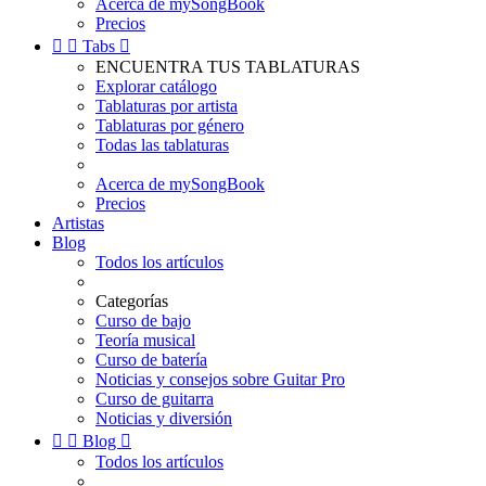
Acerca de mySongBook
Precios


Tabs

ENCUENTRA TUS TABLATURAS
Explorar catálogo
Tablaturas por artista
Tablaturas por género
Todas las tablaturas
Acerca de mySongBook
Precios
Artistas
Blog
Todos los artículos
Categorías
Curso de bajo
Teoría musical
Curso de batería
Noticias y consejos sobre Guitar Pro
Curso de guitarra
Noticias y diversión


Blog

Todos los artículos