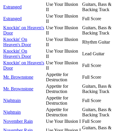
Use Your Illusion
Guitars, Bass &
Estranged
II
Backing Track
Use Your Illusion
Estranged
Full Score
II
Knockin' on Heaven's
Use Your Illusion
Guitars, Bass &
Door
II
Backing Track
Knockin' On
Use Your Illusion
Rhythm Guitar
Heaven's Door
II
Knockin' On
Use Your Illusion
Lead Guitar
Heaven's Door
II
Knockin' on Heaven's
Use Your Illusion
Full Score
Door
II
Appetite for
Mr. Brownstone
Full Score
Destruction
Appetite for
Guitars, Bass &
Mr. Brownstone
Destruction
Backing Track
Appetite for
Nightrain
Full Score
Destruction
Appetite for
Guitars, Bass &
Nightrain
Destruction
Backing Track
November Rain
Use Your Illusion I
Full Score
Guitars, Bass &
November Rain
Use Your Illusion I