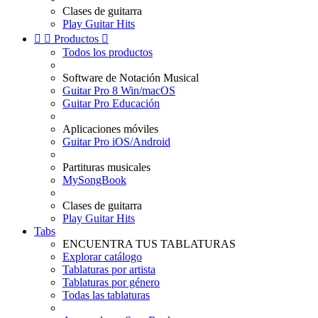
Clases de guitarra
Play Guitar Hits


Productos

Todos los productos
Software de Notación Musical
Guitar Pro 8 Win/macOS
Guitar Pro Educación
Aplicaciones móviles
Guitar Pro iOS/Android
Partituras musicales
MySongBook
Clases de guitarra
Play Guitar Hits
Tabs
ENCUENTRA TUS TABLATURAS
Explorar catálogo
Tablaturas por artista
Tablaturas por género
Todas las tablaturas