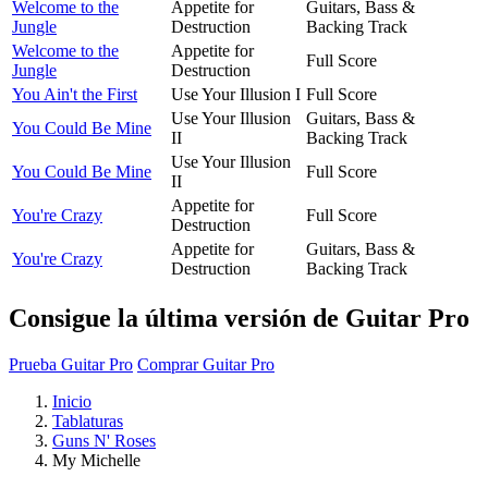
Welcome to the
Appetite for
Guitars, Bass &
Jungle
Destruction
Backing Track
Welcome to the
Appetite for
Full Score
Jungle
Destruction
You Ain't the First
Use Your Illusion I
Full Score
Use Your Illusion
Guitars, Bass &
You Could Be Mine
II
Backing Track
Use Your Illusion
You Could Be Mine
Full Score
II
Appetite for
You're Crazy
Full Score
Destruction
Appetite for
Guitars, Bass &
You're Crazy
Destruction
Backing Track
Consigue la última versión de Guitar Pro
Prueba Guitar Pro
Comprar Guitar Pro
Inicio
Tablaturas
Guns N' Roses
My Michelle