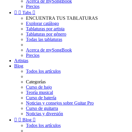
Acerca de mySongBook
Precios


Tabs

ENCUENTRA TUS TABLATURAS
Explorar catálogo
Tablaturas por artista
Tablaturas por género
Todas las tablaturas
Acerca de mySongBook
Precios
Artistas
Blog
Todos los artículos
Categorías
Curso de bajo
Teoría musical
Curso de batería
Noticias y consejos sobre Guitar Pro
Curso de guitarra
Noticias y diversión


Blog

Todos los artículos