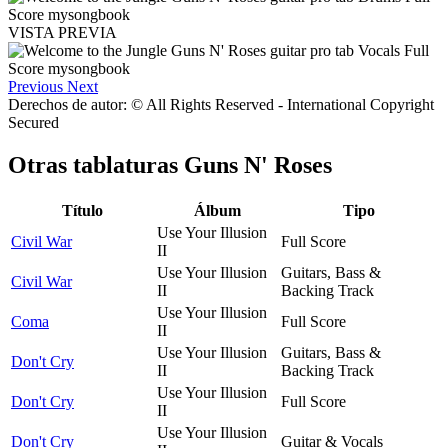
VISTA PREVIA
Previous
Next
Derechos de autor: © All Rights Reserved - International Copyright
Secured
Otras tablaturas
Guns N' Roses
Título
Álbum
Tipo
Use Your Illusion
Civil War
Full Score
II
Use Your Illusion
Guitars, Bass &
Civil War
II
Backing Track
Use Your Illusion
Coma
Full Score
II
Use Your Illusion
Guitars, Bass &
Don't Cry
II
Backing Track
Use Your Illusion
Don't Cry
Full Score
II
Use Your Illusion
Don't Cry
Guitar & Vocals