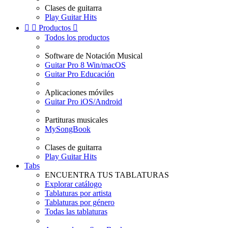
Clases de guitarra
Play Guitar Hits


Productos

Todos los productos
Software de Notación Musical
Guitar Pro 8 Win/macOS
Guitar Pro Educación
Aplicaciones móviles
Guitar Pro iOS/Android
Partituras musicales
MySongBook
Clases de guitarra
Play Guitar Hits
Tabs
ENCUENTRA TUS TABLATURAS
Explorar catálogo
Tablaturas por artista
Tablaturas por género
Todas las tablaturas