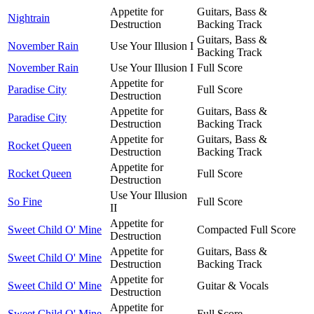
Appetite for
Guitars, Bass &
Nightrain
Destruction
Backing Track
Guitars, Bass &
November Rain
Use Your Illusion I
Backing Track
November Rain
Use Your Illusion I
Full Score
Appetite for
Paradise City
Full Score
Destruction
Appetite for
Guitars, Bass &
Paradise City
Destruction
Backing Track
Appetite for
Guitars, Bass &
Rocket Queen
Destruction
Backing Track
Appetite for
Rocket Queen
Full Score
Destruction
Use Your Illusion
So Fine
Full Score
II
Appetite for
Sweet Child O' Mine
Compacted Full Score
Destruction
Appetite for
Guitars, Bass &
Sweet Child O' Mine
Destruction
Backing Track
Appetite for
Sweet Child O' Mine
Guitar & Vocals
Destruction
Appetite for
Sweet Child O' Mine
Full Score