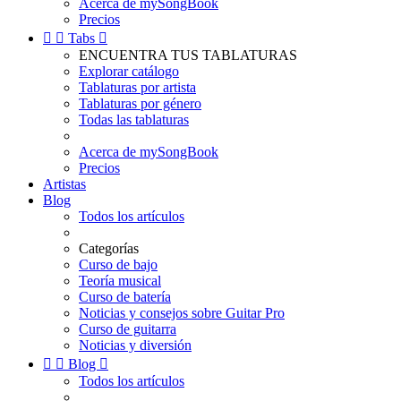
Acerca de mySongBook
Precios


Tabs

ENCUENTRA TUS TABLATURAS
Explorar catálogo
Tablaturas por artista
Tablaturas por género
Todas las tablaturas
Acerca de mySongBook
Precios
Artistas
Blog
Todos los artículos
Categorías
Curso de bajo
Teoría musical
Curso de batería
Noticias y consejos sobre Guitar Pro
Curso de guitarra
Noticias y diversión


Blog

Todos los artículos