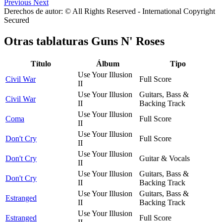
Previous
Next
Derechos de autor: © All Rights Reserved - International Copyright
Secured
Otras tablaturas
Guns N' Roses
Título
Álbum
Tipo
Use Your Illusion
Civil War
Full Score
II
Use Your Illusion
Guitars, Bass &
Civil War
II
Backing Track
Use Your Illusion
Coma
Full Score
II
Use Your Illusion
Don't Cry
Full Score
II
Use Your Illusion
Don't Cry
Guitar & Vocals
II
Use Your Illusion
Guitars, Bass &
Don't Cry
II
Backing Track
Use Your Illusion
Guitars, Bass &
Estranged
II
Backing Track
Use Your Illusion
Estranged
Full Score