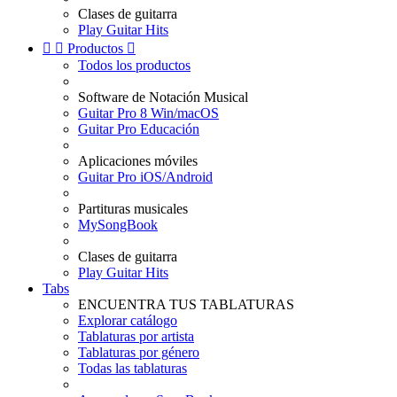
Clases de guitarra
Play Guitar Hits


Productos

Todos los productos
Software de Notación Musical
Guitar Pro 8 Win/macOS
Guitar Pro Educación
Aplicaciones móviles
Guitar Pro iOS/Android
Partituras musicales
MySongBook
Clases de guitarra
Play Guitar Hits
Tabs
ENCUENTRA TUS TABLATURAS
Explorar catálogo
Tablaturas por artista
Tablaturas por género
Todas las tablaturas