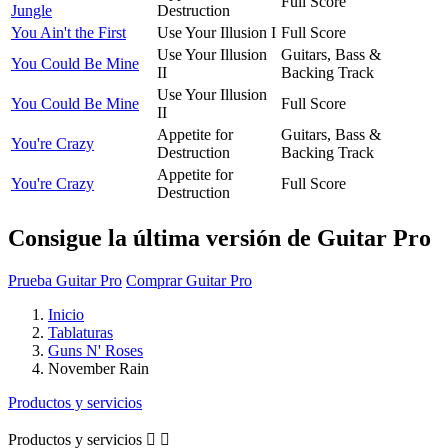
Full Score
Jungle
Destruction
You Ain't the First
Use Your Illusion I
Full Score
Use Your Illusion
Guitars, Bass &
You Could Be Mine
II
Backing Track
Use Your Illusion
You Could Be Mine
Full Score
II
Appetite for
Guitars, Bass &
You're Crazy
Destruction
Backing Track
Appetite for
You're Crazy
Full Score
Destruction
Consigue la última versión de Guitar Pro
Prueba Guitar Pro
Comprar Guitar Pro
Inicio
Tablaturas
Guns N' Roses
November Rain
Productos y servicios
Productos y servicios

