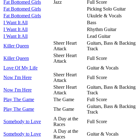
Fat Bottomed Girls
Jazz
Full Score
Fat Bottomed Girls
Picking Solo Guitar
Fat Bottomed Girls
Ukulele & Vocals
I Want It All
Bass
I Want It All
Rhythm Guitar
I Want It All
Lead Guitar
Sheer Heart
Guitars, Bass & Backing
Killer Queen
Attack
Track
Sheer Heart
Killer Queen
Full Score
Attack
Love Of My Life
Guitar & Vocals
Sheer Heart
Now I'm Here
Full Score
Attack
Sheer Heart
Guitars, Bass & Backing
Now I'm Here
Attack
Track
Play The Game
The Game
Full Score
Guitars, Bass & Backing
Play The Game
The Game
Track
A Day at the
Somebody to Love
Full Score
Races
A Day at the
Somebody to Love
Guitar & Vocals
Races