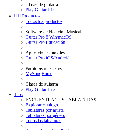
Clases de guitarra
Play Guitar Hits


Productos

Todos los productos
Software de Notación Musical
Guitar Pro 8 Win/macOS
Guitar Pro Educación
Aplicaciones móviles
Guitar Pro iOS/Android
Partituras musicales
MySongBook
Clases de guitarra
Play Guitar Hits
Tabs
ENCUENTRA TUS TABLATURAS
Explorar catálogo
Tablaturas por artista
Tablaturas por género
Todas las tablaturas