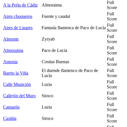
Full
A la Perla de Cádiz
Almoraima
Score
Full
Aires choqueros
Fuente y caudal
Score
Full
Aires de Linares
Fantasía flamenca de Paco de Lucía
Score
Full
Almonte
Zyryab
Score
Full
Almoraima
Paco de Lucia
Score
Full
Antonia
Cositas Buenas
Score
El duende flamenco de Paco de
Full
Barrio la Viña
Lucía
Score
Full
Calle Munición
Luzia
Score
Full
Callejón del Muro
Siroco
Score
Full
Camarón
Luzia
Score
Full
Casilda
Siroco
Score