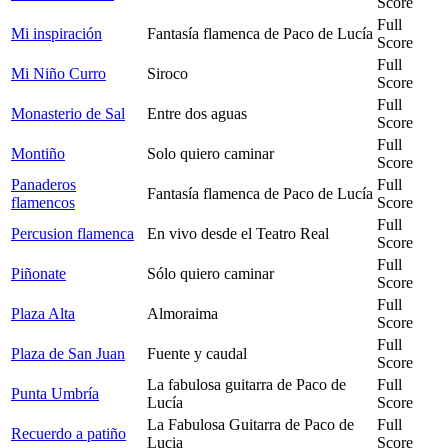
Score
Full
Mi inspiración
Fantasía flamenca de Paco de Lucía
Score
Full
Mi Niño Curro
Siroco
Score
Full
Monasterio de Sal
Entre dos aguas
Score
Full
Montiño
Solo quiero caminar
Score
Panaderos
Full
Fantasía flamenca de Paco de Lucía
flamencos
Score
Full
Percusion flamenca
En vivo desde el Teatro Real
Score
Full
Piñonate
Sólo quiero caminar
Score
Full
Plaza Alta
Almoraima
Score
Full
Plaza de San Juan
Fuente y caudal
Score
La fabulosa guitarra de Paco de
Full
Punta Umbría
Lucía
Score
La Fabulosa Guitarra de Paco de
Full
Recuerdo a patiño
Lucia
Score