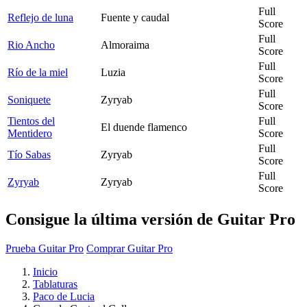
Full
Reflejo de luna
Fuente y caudal
Score
Full
Rio Ancho
Almoraima
Score
Full
Río de la miel
Luzia
Score
Full
Soniquete
Zyryab
Score
Tientos del
Full
El duende flamenco
Mentidero
Score
Full
Tío Sabas
Zyryab
Score
Full
Zyryab
Zyryab
Score
Consigue la última versión de Guitar Pro
Prueba Guitar Pro
Comprar Guitar Pro
Inicio
Tablaturas
Paco de Lucia