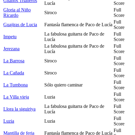
Gitanos Trianeros
Lucía
Score
Gloria al Niño
Full
Siroco
Ricardo
Score
Full
Guajiras de Lucia
Fantasía flamenca de Paco de Lucía
Score
La fabulosa guitarra de Paco de
Full
Impetu
Lucía
Score
La fabulosa guitarra de Paco de
Full
Jerezana
Lucía
Score
Full
La Barrosa
Siroco
Score
Full
La Cañada
Siroco
Score
Full
La Tumbona
Sólo quiero caminar
Score
Full
La Villa vieja
Luzia
Score
La fabulosa guitarra de Paco de
Full
Llora la siguiriya
Lucía
Score
Full
Luzia
Luzia
Score
Full
Mantilla de feria
Fantasía flamenca de Paco de Lucía