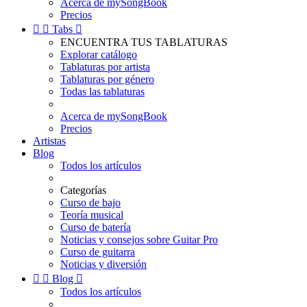
Acerca de mySongBook
Precios


Tabs

ENCUENTRA TUS TABLATURAS
Explorar catálogo
Tablaturas por artista
Tablaturas por género
Todas las tablaturas
Acerca de mySongBook
Precios
Artistas
Blog
Todos los artículos
Categorías
Curso de bajo
Teoría musical
Curso de batería
Noticias y consejos sobre Guitar Pro
Curso de guitarra
Noticias y diversión


Blog

Todos los artículos