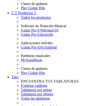
Clases de guitarra
Play Guitar Hits


Productos

Todos los productos
Software de Notación Musical
Guitar Pro 8 Win/macOS
Guitar Pro Educación
Aplicaciones móviles
Guitar Pro iOS/Android
Partituras musicales
MySongBook
Clases de guitarra
Play Guitar Hits
Tabs
ENCUENTRA TUS TABLATURAS
Explorar catálogo
Tablaturas por artista
Tablaturas por género
Todas las tablaturas