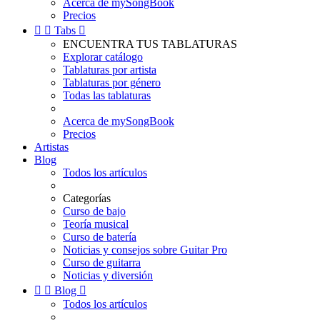
Acerca de mySongBook
Precios


Tabs

ENCUENTRA TUS TABLATURAS
Explorar catálogo
Tablaturas por artista
Tablaturas por género
Todas las tablaturas
Acerca de mySongBook
Precios
Artistas
Blog
Todos los artículos
Categorías
Curso de bajo
Teoría musical
Curso de batería
Noticias y consejos sobre Guitar Pro
Curso de guitarra
Noticias y diversión


Blog

Todos los artículos