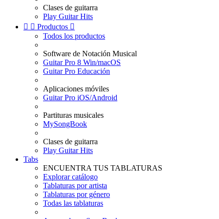
Clases de guitarra
Play Guitar Hits


Productos

Todos los productos
Software de Notación Musical
Guitar Pro 8 Win/macOS
Guitar Pro Educación
Aplicaciones móviles
Guitar Pro iOS/Android
Partituras musicales
MySongBook
Clases de guitarra
Play Guitar Hits
Tabs
ENCUENTRA TUS TABLATURAS
Explorar catálogo
Tablaturas por artista
Tablaturas por género
Todas las tablaturas