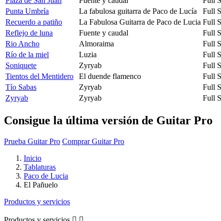
Plaza de San Juan
Fuente y caudal
Full 
Punta Umbría
La fabulosa guitarra de Paco de Lucía
Full 
Recuerdo a patiño
La Fabulosa Guitarra de Paco de Lucia
Full 
Reflejo de luna
Fuente y caudal
Full 
Rio Ancho
Almoraima
Full 
Río de la miel
Luzia
Full 
Soniquete
Zyryab
Full 
Tientos del Mentidero
El duende flamenco
Full 
Tío Sabas
Zyryab
Full 
Zyryab
Zyryab
Full 
Consigue la última versión de Guitar Pro
Prueba Guitar Pro
Comprar Guitar Pro
Inicio
Tablaturas
Paco de Lucia
El Pañuelo
Productos y servicios
Productos y servicios

