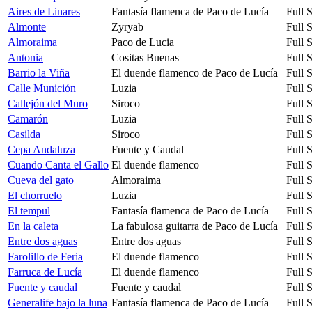
Aires de Linares
Fantasía flamenca de Paco de Lucía
Full 
Almonte
Zyryab
Full 
Almoraima
Paco de Lucia
Full 
Antonia
Cositas Buenas
Full 
Barrio la Viña
El duende flamenco de Paco de Lucía
Full 
Calle Munición
Luzia
Full 
Callejón del Muro
Siroco
Full 
Camarón
Luzia
Full 
Casilda
Siroco
Full 
Cepa Andaluza
Fuente y Caudal
Full 
Cuando Canta el Gallo
El duende flamenco
Full 
Cueva del gato
Almoraima
Full 
El chorruelo
Luzia
Full 
El tempul
Fantasía flamenca de Paco de Lucía
Full 
En la caleta
La fabulosa guitarra de Paco de Lucía
Full 
Entre dos aguas
Entre dos aguas
Full 
Farolillo de Feria
El duende flamenco
Full 
Farruca de Lucía
El duende flamenco
Full 
Fuente y caudal
Fuente y caudal
Full 
Generalife bajo la luna
Fantasía flamenca de Paco de Lucía
Full 