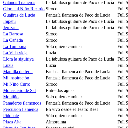
Gitanos Trianeros
La fabulosa guitarra de Paco de Lucía
Full 
Gloria al Niño Ricardo
Siroco
Full 
Guajiras de Lucia
Fantasía flamenca de Paco de Lucía
Full 
Impetu
La fabulosa guitarra de Paco de Lucía
Full 
Jerezana
La fabulosa guitarra de Paco de Lucía
Full 
La Barrosa
Siroco
Full 
La Cañada
Siroco
Full 
La Tumbona
Sólo quiero caminar
Full 
La Villa vieja
Luzia
Full 
Llora la siguiriya
La fabulosa guitarra de Paco de Lucía
Full 
Luzia
Luzia
Full 
Mantilla de feria
Fantasía flamenca de Paco de Lucía
Full 
Mi inspiración
Fantasía flamenca de Paco de Lucía
Full 
Mi Niño Curro
Siroco
Full 
Monasterio de Sal
Entre dos aguas
Full 
Montiño
Solo quiero caminar
Full 
Panaderos flamencos
Fantasía flamenca de Paco de Lucía
Full 
Percusion flamenca
En vivo desde el Teatro Real
Full 
Piñonate
Sólo quiero caminar
Full 
Plaza Alta
Almoraima
Full 