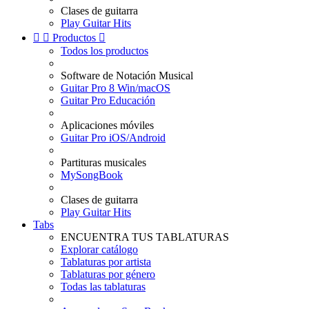
Clases de guitarra
Play Guitar Hits


Productos

Todos los productos
Software de Notación Musical
Guitar Pro 8 Win/macOS
Guitar Pro Educación
Aplicaciones móviles
Guitar Pro iOS/Android
Partituras musicales
MySongBook
Clases de guitarra
Play Guitar Hits
Tabs
ENCUENTRA TUS TABLATURAS
Explorar catálogo
Tablaturas por artista
Tablaturas por género
Todas las tablaturas