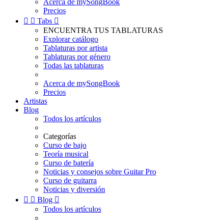
Acerca de mySongBook
Precios


Tabs

ENCUENTRA TUS TABLATURAS
Explorar catálogo
Tablaturas por artista
Tablaturas por género
Todas las tablaturas
Acerca de mySongBook
Precios
Artistas
Blog
Todos los artículos
Categorías
Curso de bajo
Teoría musical
Curso de batería
Noticias y consejos sobre Guitar Pro
Curso de guitarra
Noticias y diversión


Blog

Todos los artículos