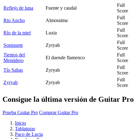
Full
Reflejo de luna
Fuente y caudal
Score
Full
Rio Ancho
Almoraima
Score
Full
Río de la miel
Luzia
Score
Full
Soniquete
Zyryab
Score
Tientos del
Full
El duende flamenco
Mentidero
Score
Full
Tío Sabas
Zyryab
Score
Full
Zyryab
Zyryab
Score
Consigue la última versión de Guitar Pro
Prueba Guitar Pro
Comprar Guitar Pro
Inicio
Tablaturas
Paco de Lucia