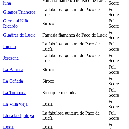
Fantasía flamenca de Paco de Lucía
luna
Score
La fabulosa guitarra de Paco de
Full
Gitanos Trianeros
Lucía
Score
Gloria al Niño
Full
Siroco
Ricardo
Score
Full
Guajiras de Lucia
Fantasía flamenca de Paco de Lucía
Score
La fabulosa guitarra de Paco de
Full
Impetu
Lucía
Score
La fabulosa guitarra de Paco de
Full
Jerezana
Lucía
Score
Full
La Barrosa
Siroco
Score
Full
La Cañada
Siroco
Score
Full
La Tumbona
Sólo quiero caminar
Score
Full
La Villa vieja
Luzia
Score
La fabulosa guitarra de Paco de
Full
Llora la siguiriya
Lucía
Score
Full
Luzia
Luzia