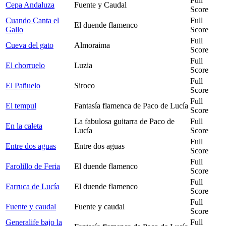
Full
Cepa Andaluza
Fuente y Caudal
Score
Cuando Canta el
Full
El duende flamenco
Gallo
Score
Full
Cueva del gato
Almoraima
Score
Full
El chorruelo
Luzia
Score
Full
El Pañuelo
Siroco
Score
Full
El tempul
Fantasía flamenca de Paco de Lucía
Score
La fabulosa guitarra de Paco de
Full
En la caleta
Lucía
Score
Full
Entre dos aguas
Entre dos aguas
Score
Full
Farolillo de Feria
El duende flamenco
Score
Full
Farruca de Lucía
El duende flamenco
Score
Full
Fuente y caudal
Fuente y caudal
Score
Generalife bajo la
Full