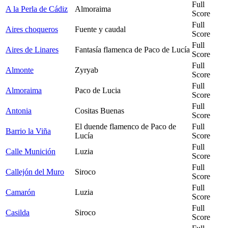
Full
A la Perla de Cádiz
Almoraima
Score
Full
Aires choqueros
Fuente y caudal
Score
Full
Aires de Linares
Fantasía flamenca de Paco de Lucía
Score
Full
Almonte
Zyryab
Score
Full
Almoraima
Paco de Lucia
Score
Full
Antonia
Cositas Buenas
Score
El duende flamenco de Paco de
Full
Barrio la Viña
Lucía
Score
Full
Calle Munición
Luzia
Score
Full
Callejón del Muro
Siroco
Score
Full
Camarón
Luzia
Score
Full
Casilda
Siroco
Score