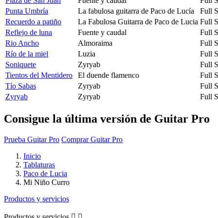
Plaza de San Juan
Fuente y caudal
Full 
Punta Umbría
La fabulosa guitarra de Paco de Lucía
Full 
Recuerdo a patiño
La Fabulosa Guitarra de Paco de Lucia
Full 
Reflejo de luna
Fuente y caudal
Full 
Rio Ancho
Almoraima
Full 
Río de la miel
Luzia
Full 
Soniquete
Zyryab
Full 
Tientos del Mentidero
El duende flamenco
Full 
Tío Sabas
Zyryab
Full 
Zyryab
Zyryab
Full 
Consigue la última versión de Guitar Pro
Prueba Guitar Pro
Comprar Guitar Pro
Inicio
Tablaturas
Paco de Lucia
Mi Niño Curro
Productos y servicios
Productos y servicios

