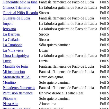
Generalife bajo la luna
Fantasía flamenca de Paco de Lucía
Full 
Gitanos Trianeros
La fabulosa guitarra de Paco de Lucía
Full 
Gloria al Niño Ricardo
Siroco
Full 
Guajiras de Lucia
Fantasía flamenca de Paco de Lucía
Full 
Impetu
La fabulosa guitarra de Paco de Lucía
Full 
Jerezana
La fabulosa guitarra de Paco de Lucía
Full 
La Barrosa
Siroco
Full 
La Cañada
Siroco
Full 
La Tumbona
Sólo quiero caminar
Full 
La Villa vieja
Luzia
Full 
Llora la siguiriya
La fabulosa guitarra de Paco de Lucía
Full 
Luzia
Luzia
Full 
Mantilla de feria
Fantasía flamenca de Paco de Lucía
Full 
Mi inspiración
Fantasía flamenca de Paco de Lucía
Full 
Monasterio de Sal
Entre dos aguas
Full 
Montiño
Solo quiero caminar
Full 
Panaderos flamencos
Fantasía flamenca de Paco de Lucía
Full 
Percusion flamenca
En vivo desde el Teatro Real
Full 
Piñonate
Sólo quiero caminar
Full 
Plaza Alta
Almoraima
Full 