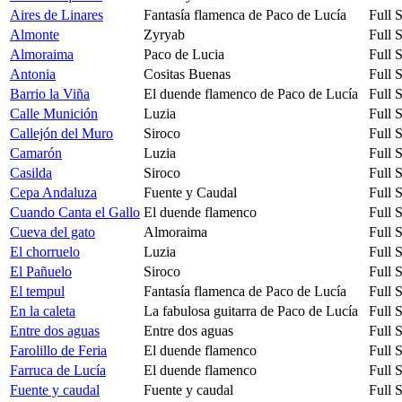
Aires de Linares
Fantasía flamenca de Paco de Lucía
Full 
Almonte
Zyryab
Full 
Almoraima
Paco de Lucia
Full 
Antonia
Cositas Buenas
Full 
Barrio la Viña
El duende flamenco de Paco de Lucía
Full 
Calle Munición
Luzia
Full 
Callejón del Muro
Siroco
Full 
Camarón
Luzia
Full 
Casilda
Siroco
Full 
Cepa Andaluza
Fuente y Caudal
Full 
Cuando Canta el Gallo
El duende flamenco
Full 
Cueva del gato
Almoraima
Full 
El chorruelo
Luzia
Full 
El Pañuelo
Siroco
Full 
El tempul
Fantasía flamenca de Paco de Lucía
Full 
En la caleta
La fabulosa guitarra de Paco de Lucía
Full 
Entre dos aguas
Entre dos aguas
Full 
Farolillo de Feria
El duende flamenco
Full 
Farruca de Lucía
El duende flamenco
Full 
Fuente y caudal
Fuente y caudal
Full 