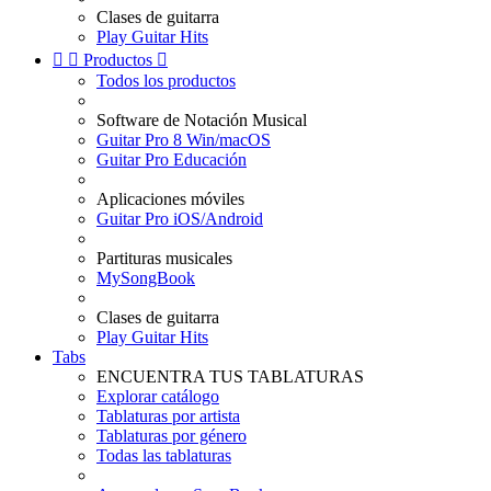
Clases de guitarra
Play Guitar Hits


Productos

Todos los productos
Software de Notación Musical
Guitar Pro 8 Win/macOS
Guitar Pro Educación
Aplicaciones móviles
Guitar Pro iOS/Android
Partituras musicales
MySongBook
Clases de guitarra
Play Guitar Hits
Tabs
ENCUENTRA TUS TABLATURAS
Explorar catálogo
Tablaturas por artista
Tablaturas por género
Todas las tablaturas