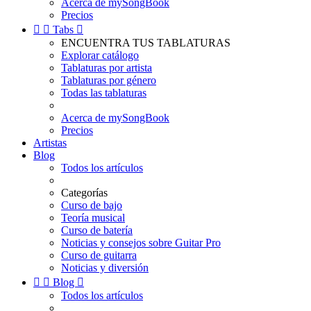
Acerca de mySongBook
Precios


Tabs

ENCUENTRA TUS TABLATURAS
Explorar catálogo
Tablaturas por artista
Tablaturas por género
Todas las tablaturas
Acerca de mySongBook
Precios
Artistas
Blog
Todos los artículos
Categorías
Curso de bajo
Teoría musical
Curso de batería
Noticias y consejos sobre Guitar Pro
Curso de guitarra
Noticias y diversión


Blog

Todos los artículos