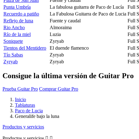
Plaza de San Juan
Fuente y caudal
Full 
Punta Umbría
La fabulosa guitarra de Paco de Lucía
Full 
Recuerdo a patiño
La Fabulosa Guitarra de Paco de Lucia
Full 
Reflejo de luna
Fuente y caudal
Full 
Rio Ancho
Almoraima
Full 
Río de la miel
Luzia
Full 
Soniquete
Zyryab
Full 
Tientos del Mentidero
El duende flamenco
Full 
Tío Sabas
Zyryab
Full 
Zyryab
Zyryab
Full 
Consigue la última versión de Guitar Pro
Prueba Guitar Pro
Comprar Guitar Pro
Inicio
Tablaturas
Paco de Lucia
Generalife bajo la luna
Productos y servicios
Productos y servicios

