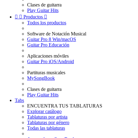
Clases de guitarra
Play Guitar Hits


Productos

Todos los productos
Software de Notación Musical
Guitar Pro 8 Win/macOS
Guitar Pro Educación
Aplicaciones móviles
Guitar Pro iOS/Android
Partituras musicales
MySongBook
Clases de guitarra
Play Guitar Hits
Tabs
ENCUENTRA TUS TABLATURAS
Explorar catálogo
Tablaturas por artista
Tablaturas por género
Todas las tablaturas