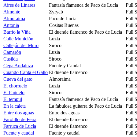
Aires de Linares
Fantasía flamenca de Paco de Lucía
Full 
Almonte
Zyryab
Full 
Almoraima
Paco de Lucia
Full 
Antonia
Cositas Buenas
Full 
Barrio la Viña
El duende flamenco de Paco de Lucía
Full 
Calle Munición
Luzia
Full 
Callejón del Muro
Siroco
Full 
Camarón
Luzia
Full 
Casilda
Siroco
Full 
Cepa Andaluza
Fuente y Caudal
Full 
Cuando Canta el Gallo
El duende flamenco
Full 
Cueva del gato
Almoraima
Full 
El chorruelo
Luzia
Full 
El Pañuelo
Siroco
Full 
El tempul
Fantasía flamenca de Paco de Lucía
Full 
En la caleta
La fabulosa guitarra de Paco de Lucía
Full 
Entre dos aguas
Entre dos aguas
Full 
Farolillo de Feria
El duende flamenco
Full 
Farruca de Lucía
El duende flamenco
Full 
Fuente y caudal
Fuente y caudal
Full 