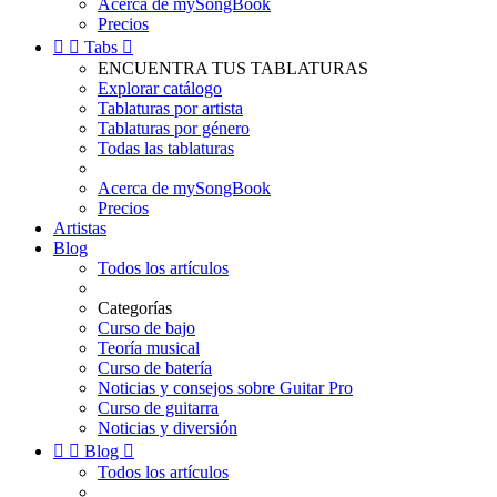
Acerca de mySongBook
Precios


Tabs

ENCUENTRA TUS TABLATURAS
Explorar catálogo
Tablaturas por artista
Tablaturas por género
Todas las tablaturas
Acerca de mySongBook
Precios
Artistas
Blog
Todos los artículos
Categorías
Curso de bajo
Teoría musical
Curso de batería
Noticias y consejos sobre Guitar Pro
Curso de guitarra
Noticias y diversión


Blog

Todos los artículos