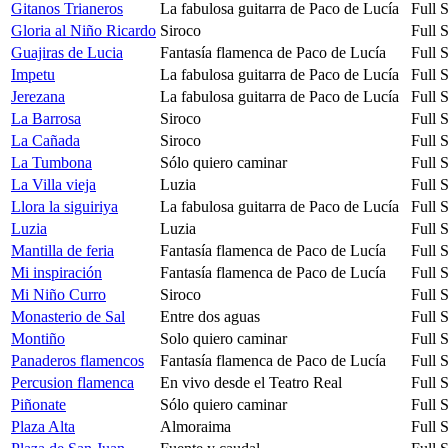
Gitanos Trianeros
La fabulosa guitarra de Paco de Lucía
Full 
Gloria al Niño Ricardo
Siroco
Full 
Guajiras de Lucia
Fantasía flamenca de Paco de Lucía
Full 
Impetu
La fabulosa guitarra de Paco de Lucía
Full 
Jerezana
La fabulosa guitarra de Paco de Lucía
Full 
La Barrosa
Siroco
Full 
La Cañada
Siroco
Full 
La Tumbona
Sólo quiero caminar
Full 
La Villa vieja
Luzia
Full 
Llora la siguiriya
La fabulosa guitarra de Paco de Lucía
Full 
Luzia
Luzia
Full 
Mantilla de feria
Fantasía flamenca de Paco de Lucía
Full 
Mi inspiración
Fantasía flamenca de Paco de Lucía
Full 
Mi Niño Curro
Siroco
Full 
Monasterio de Sal
Entre dos aguas
Full 
Montiño
Solo quiero caminar
Full 
Panaderos flamencos
Fantasía flamenca de Paco de Lucía
Full 
Percusion flamenca
En vivo desde el Teatro Real
Full 
Piñonate
Sólo quiero caminar
Full 
Plaza Alta
Almoraima
Full 