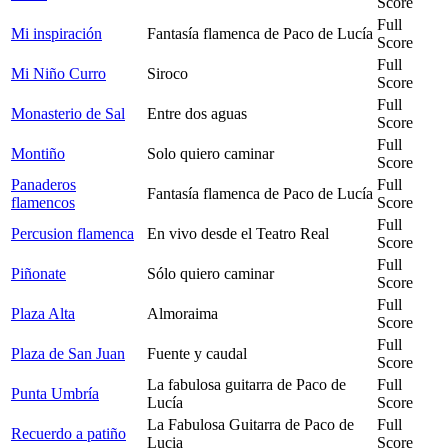
Score
Full
Mi inspiración
Fantasía flamenca de Paco de Lucía
Score
Full
Mi Niño Curro
Siroco
Score
Full
Monasterio de Sal
Entre dos aguas
Score
Full
Montiño
Solo quiero caminar
Score
Panaderos
Full
Fantasía flamenca de Paco de Lucía
flamencos
Score
Full
Percusion flamenca
En vivo desde el Teatro Real
Score
Full
Piñonate
Sólo quiero caminar
Score
Full
Plaza Alta
Almoraima
Score
Full
Plaza de San Juan
Fuente y caudal
Score
La fabulosa guitarra de Paco de
Full
Punta Umbría
Lucía
Score
La Fabulosa Guitarra de Paco de
Full
Recuerdo a patiño
Lucia
Score