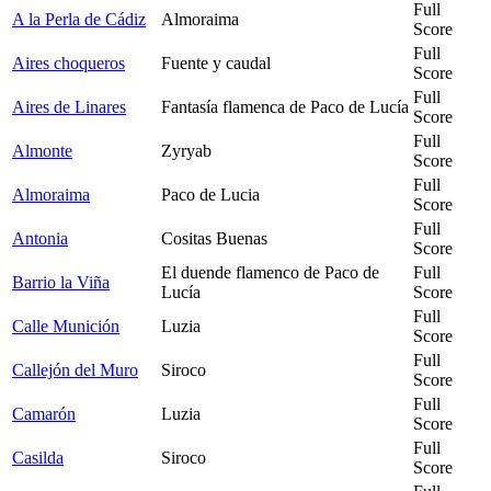
Full
A la Perla de Cádiz
Almoraima
Score
Full
Aires choqueros
Fuente y caudal
Score
Full
Aires de Linares
Fantasía flamenca de Paco de Lucía
Score
Full
Almonte
Zyryab
Score
Full
Almoraima
Paco de Lucia
Score
Full
Antonia
Cositas Buenas
Score
El duende flamenco de Paco de
Full
Barrio la Viña
Lucía
Score
Full
Calle Munición
Luzia
Score
Full
Callejón del Muro
Siroco
Score
Full
Camarón
Luzia
Score
Full
Casilda
Siroco
Score