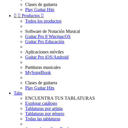
Clases de guitarra
Play Guitar Hits


Productos

Todos los productos
Software de Notación Musical
Guitar Pro 8 Win/macOS
Guitar Pro Educación
Aplicaciones móviles
Guitar Pro iOS/Android
Partituras musicales
MySongBook
Clases de guitarra
Play Guitar Hits
Tabs
ENCUENTRA TUS TABLATURAS
Explorar catálogo
Tablaturas por artista
Tablaturas por género
Todas las tablaturas