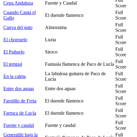
Full
Cepa Andaluza
Fuente y Caudal
Score
Cuando Canta el
Full
El duende flamenco
Gallo
Score
Full
Cueva del gato
Almoraima
Score
Full
El chorruelo
Luzia
Score
Full
El Pañuelo
Siroco
Score
Full
El tempul
Fantasía flamenca de Paco de Lucía
Score
La fabulosa guitarra de Paco de
Full
En la caleta
Lucía
Score
Full
Entre dos aguas
Entre dos aguas
Score
Full
Farolillo de Feria
El duende flamenco
Score
Full
Farruca de Lucía
El duende flamenco
Score
Full
Fuente y caudal
Fuente y caudal
Score
Generalife bajo la
Full