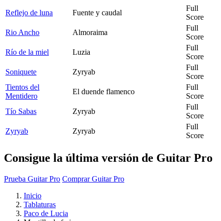
Full
Reflejo de luna
Fuente y caudal
Score
Full
Rio Ancho
Almoraima
Score
Full
Río de la miel
Luzia
Score
Full
Soniquete
Zyryab
Score
Tientos del
Full
El duende flamenco
Mentidero
Score
Full
Tío Sabas
Zyryab
Score
Full
Zyryab
Zyryab
Score
Consigue la última versión de Guitar Pro
Prueba Guitar Pro
Comprar Guitar Pro
Inicio
Tablaturas
Paco de Lucia