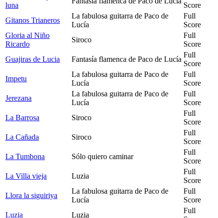
Fantasía flamenca de Paco de Lucía
luna
Score
La fabulosa guitarra de Paco de
Full
Gitanos Trianeros
Lucía
Score
Gloria al Niño
Full
Siroco
Ricardo
Score
Full
Guajiras de Lucia
Fantasía flamenca de Paco de Lucía
Score
La fabulosa guitarra de Paco de
Full
Impetu
Lucía
Score
La fabulosa guitarra de Paco de
Full
Jerezana
Lucía
Score
Full
La Barrosa
Siroco
Score
Full
La Cañada
Siroco
Score
Full
La Tumbona
Sólo quiero caminar
Score
Full
La Villa vieja
Luzia
Score
La fabulosa guitarra de Paco de
Full
Llora la siguiriya
Lucía
Score
Full
Luzia
Luzia