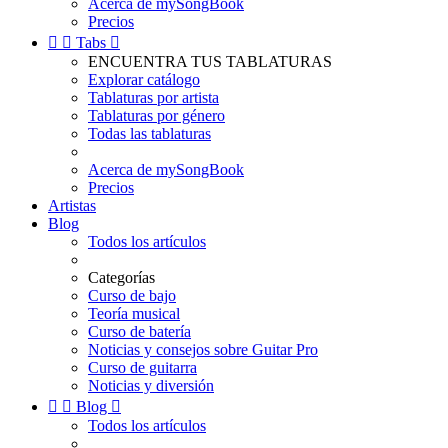
Acerca de mySongBook
Precios


Tabs

ENCUENTRA TUS TABLATURAS
Explorar catálogo
Tablaturas por artista
Tablaturas por género
Todas las tablaturas
Acerca de mySongBook
Precios
Artistas
Blog
Todos los artículos
Categorías
Curso de bajo
Teoría musical
Curso de batería
Noticias y consejos sobre Guitar Pro
Curso de guitarra
Noticias y diversión


Blog

Todos los artículos