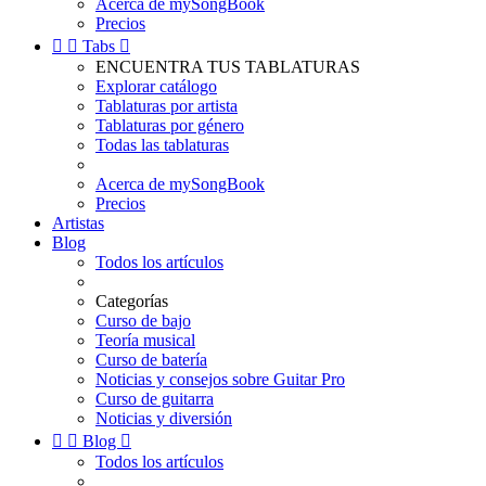
Acerca de mySongBook
Precios


Tabs

ENCUENTRA TUS TABLATURAS
Explorar catálogo
Tablaturas por artista
Tablaturas por género
Todas las tablaturas
Acerca de mySongBook
Precios
Artistas
Blog
Todos los artículos
Categorías
Curso de bajo
Teoría musical
Curso de batería
Noticias y consejos sobre Guitar Pro
Curso de guitarra
Noticias y diversión


Blog

Todos los artículos