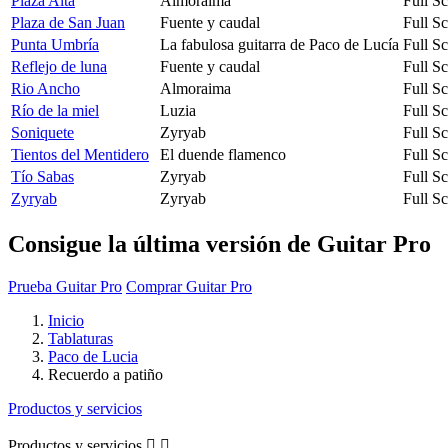
Plaza Alta
Almoraima
Full S
Plaza de San Juan
Fuente y caudal
Full S
Punta Umbría
La fabulosa guitarra de Paco de Lucía
Full S
Reflejo de luna
Fuente y caudal
Full S
Rio Ancho
Almoraima
Full S
Río de la miel
Luzia
Full S
Soniquete
Zyryab
Full S
Tientos del Mentidero
El duende flamenco
Full S
Tío Sabas
Zyryab
Full S
Zyryab
Zyryab
Full S
Consigue la última versión de Guitar Pro
Prueba Guitar Pro
Comprar Guitar Pro
Inicio
Tablaturas
Paco de Lucia
Recuerdo a patiño
Productos y servicios
Productos y servicios

