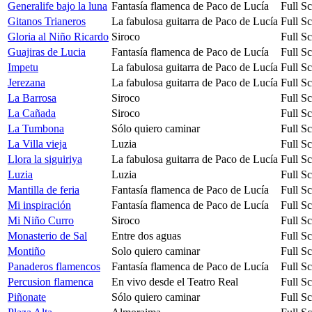
Generalife bajo la luna
Fantasía flamenca de Paco de Lucía
Full S
Gitanos Trianeros
La fabulosa guitarra de Paco de Lucía
Full S
Gloria al Niño Ricardo
Siroco
Full S
Guajiras de Lucia
Fantasía flamenca de Paco de Lucía
Full S
Impetu
La fabulosa guitarra de Paco de Lucía
Full S
Jerezana
La fabulosa guitarra de Paco de Lucía
Full S
La Barrosa
Siroco
Full S
La Cañada
Siroco
Full S
La Tumbona
Sólo quiero caminar
Full S
La Villa vieja
Luzia
Full S
Llora la siguiriya
La fabulosa guitarra de Paco de Lucía
Full S
Luzia
Luzia
Full S
Mantilla de feria
Fantasía flamenca de Paco de Lucía
Full S
Mi inspiración
Fantasía flamenca de Paco de Lucía
Full S
Mi Niño Curro
Siroco
Full S
Monasterio de Sal
Entre dos aguas
Full S
Montiño
Solo quiero caminar
Full S
Panaderos flamencos
Fantasía flamenca de Paco de Lucía
Full S
Percusion flamenca
En vivo desde el Teatro Real
Full S
Piñonate
Sólo quiero caminar
Full S