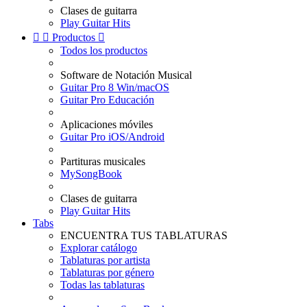
Clases de guitarra
Play Guitar Hits


Productos

Todos los productos
Software de Notación Musical
Guitar Pro 8 Win/macOS
Guitar Pro Educación
Aplicaciones móviles
Guitar Pro iOS/Android
Partituras musicales
MySongBook
Clases de guitarra
Play Guitar Hits
Tabs
ENCUENTRA TUS TABLATURAS
Explorar catálogo
Tablaturas por artista
Tablaturas por género
Todas las tablaturas