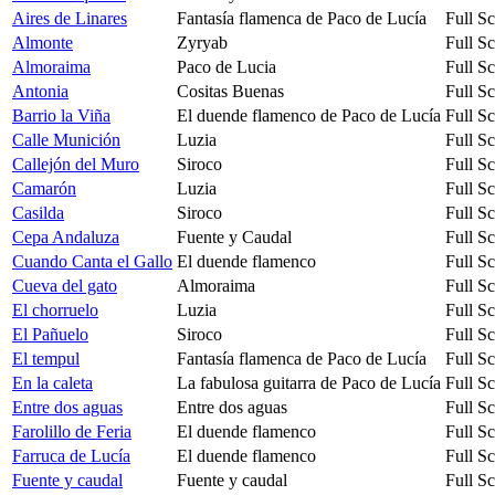
Aires de Linares
Fantasía flamenca de Paco de Lucía
Full S
Almonte
Zyryab
Full S
Almoraima
Paco de Lucia
Full S
Antonia
Cositas Buenas
Full S
Barrio la Viña
El duende flamenco de Paco de Lucía
Full S
Calle Munición
Luzia
Full S
Callejón del Muro
Siroco
Full S
Camarón
Luzia
Full S
Casilda
Siroco
Full S
Cepa Andaluza
Fuente y Caudal
Full S
Cuando Canta el Gallo
El duende flamenco
Full S
Cueva del gato
Almoraima
Full S
El chorruelo
Luzia
Full S
El Pañuelo
Siroco
Full S
El tempul
Fantasía flamenca de Paco de Lucía
Full S
En la caleta
La fabulosa guitarra de Paco de Lucía
Full S
Entre dos aguas
Entre dos aguas
Full S
Farolillo de Feria
El duende flamenco
Full S
Farruca de Lucía
El duende flamenco
Full S
Fuente y caudal
Fuente y caudal
Full S