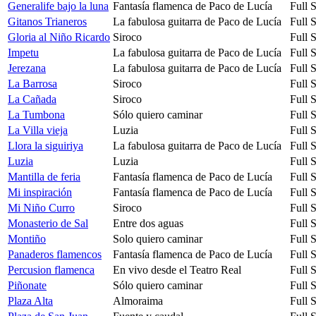
Generalife bajo la luna
Fantasía flamenca de Paco de Lucía
Full 
Gitanos Trianeros
La fabulosa guitarra de Paco de Lucía
Full 
Gloria al Niño Ricardo
Siroco
Full 
Impetu
La fabulosa guitarra de Paco de Lucía
Full 
Jerezana
La fabulosa guitarra de Paco de Lucía
Full 
La Barrosa
Siroco
Full 
La Cañada
Siroco
Full 
La Tumbona
Sólo quiero caminar
Full 
La Villa vieja
Luzia
Full 
Llora la siguiriya
La fabulosa guitarra de Paco de Lucía
Full 
Luzia
Luzia
Full 
Mantilla de feria
Fantasía flamenca de Paco de Lucía
Full 
Mi inspiración
Fantasía flamenca de Paco de Lucía
Full 
Mi Niño Curro
Siroco
Full 
Monasterio de Sal
Entre dos aguas
Full 
Montiño
Solo quiero caminar
Full 
Panaderos flamencos
Fantasía flamenca de Paco de Lucía
Full 
Percusion flamenca
En vivo desde el Teatro Real
Full 
Piñonate
Sólo quiero caminar
Full 
Plaza Alta
Almoraima
Full 