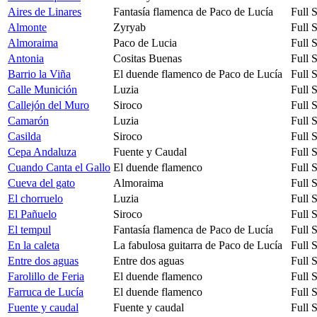
Aires de Linares
Fantasía flamenca de Paco de Lucía
Full 
Almonte
Zyryab
Full 
Almoraima
Paco de Lucia
Full 
Antonia
Cositas Buenas
Full 
Barrio la Viña
El duende flamenco de Paco de Lucía
Full 
Calle Munición
Luzia
Full 
Callejón del Muro
Siroco
Full 
Camarón
Luzia
Full 
Casilda
Siroco
Full 
Cepa Andaluza
Fuente y Caudal
Full 
Cuando Canta el Gallo
El duende flamenco
Full 
Cueva del gato
Almoraima
Full 
El chorruelo
Luzia
Full 
El Pañuelo
Siroco
Full 
El tempul
Fantasía flamenca de Paco de Lucía
Full 
En la caleta
La fabulosa guitarra de Paco de Lucía
Full 
Entre dos aguas
Entre dos aguas
Full 
Farolillo de Feria
El duende flamenco
Full 
Farruca de Lucía
El duende flamenco
Full 
Fuente y caudal
Fuente y caudal
Full 