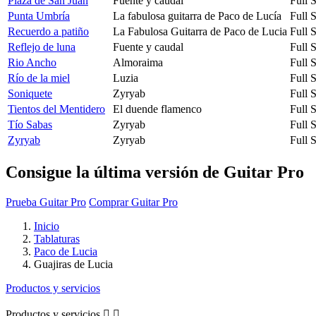
Plaza de San Juan
Fuente y caudal
Full 
Punta Umbría
La fabulosa guitarra de Paco de Lucía
Full 
Recuerdo a patiño
La Fabulosa Guitarra de Paco de Lucia
Full 
Reflejo de luna
Fuente y caudal
Full 
Rio Ancho
Almoraima
Full 
Río de la miel
Luzia
Full 
Soniquete
Zyryab
Full 
Tientos del Mentidero
El duende flamenco
Full 
Tío Sabas
Zyryab
Full 
Zyryab
Zyryab
Full 
Consigue la última versión de Guitar Pro
Prueba Guitar Pro
Comprar Guitar Pro
Inicio
Tablaturas
Paco de Lucia
Guajiras de Lucia
Productos y servicios
Productos y servicios

