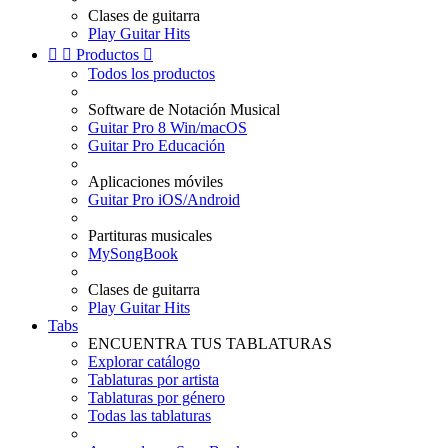
Clases de guitarra
Play Guitar Hits


Productos

Todos los productos
Software de Notación Musical
Guitar Pro 8 Win/macOS
Guitar Pro Educación
Aplicaciones móviles
Guitar Pro iOS/Android
Partituras musicales
MySongBook
Clases de guitarra
Play Guitar Hits
Tabs
ENCUENTRA TUS TABLATURAS
Explorar catálogo
Tablaturas por artista
Tablaturas por género
Todas las tablaturas