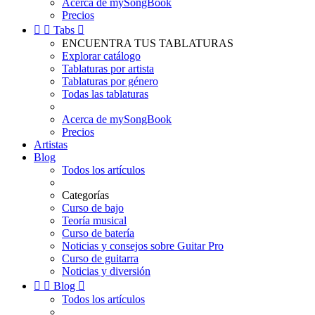
Acerca de mySongBook
Precios


Tabs

ENCUENTRA TUS TABLATURAS
Explorar catálogo
Tablaturas por artista
Tablaturas por género
Todas las tablaturas
Acerca de mySongBook
Precios
Artistas
Blog
Todos los artículos
Categorías
Curso de bajo
Teoría musical
Curso de batería
Noticias y consejos sobre Guitar Pro
Curso de guitarra
Noticias y diversión


Blog

Todos los artículos